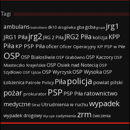
Tagi
jrg1
ambulans
gcba
gba
dk10
drogówka
białośliwie
grupa
jrg2
JRG2 Piła
KPP
JRG1 Piła
JRG 2 Piła
kolizja
Piła
KP PSP Piła
oficer
Oficer Operacyjny KP PSP w Pile
OSP
OSP Bialosliwie
OSP Kaczory
OSP Grabówno
OSP
OSP Osiek nad Notecią
Miasteczko Krajeńskie
OSP
OSP Wysoka
OSP Wyrzysk
OSP
Szydłowo
OSP Ujście
policja
Piła
powiat pilski
Łobżenica
Patrole Policji
PSP
pożar
ratownictwo
PSP Piła
prokurator
wypadek
medyczne
Utrudnienia w ruchu
Straż
zrm
wypadek drogowy
ćwiczenia
zadymienie
Wyrzysk