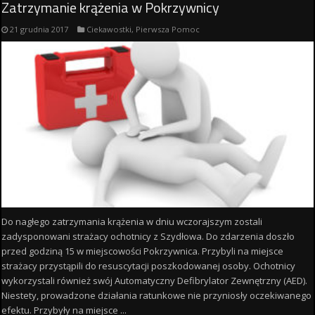
Zatrzymanie krążenia w Pokrzywnicy
21 grudnia 2017
Ciekawostki
,
Pierwsza Pomoc
Do nagłego zatrzymania krążenia w dniu wczorajszym zostali
zadysponowani strażacy ochotnicy z Szydłowa. Do zdarzenia doszło
przed godziną 15 w miejscowości Pokrzywnica. Przybyli na miejsce
strażacy przystąpili do resuscytacji poszkodowanej osoby. Ochotnicy
wykorzystali również swój Automatyczny Defibrylator Zewnętrzny (AED).
Niestety, prowadzone działania ratunkowe nie przyniosły oczekiwanego
efektu. Przybyły na miejsce ...