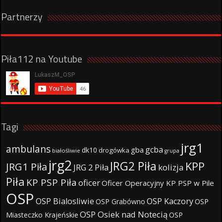
Partnerzy
Piła112 na Youtube
Tagi
jrg1
ambulans
gcba
gba
dk10
drogówka
białośliwie
grupa
jrg2
JRG2 Piła
KPP
JRG1 Piła
JRG 2 Piła
kolizja
Piła
KP PSP Piła
oficer
Oficer Operacyjny KP PSP w Pile
OSP
OSP Bialosliwie
OSP Kaczory
OSP Grabówno
OSP
OSP Osiek nad Notecią
Miasteczko Krajeńskie
OSP