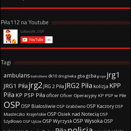
Piła112 na Youtube
Tagi
jrg1
ambulans
gcba
gba
dk10
drogówka
białośliwie
grupa
jrg2
JRG2 Piła
KPP
JRG1 Piła
JRG 2 Piła
kolizja
Piła
KP PSP Piła
oficer
Oficer Operacyjny KP PSP w Pile
OSP
OSP Bialosliwie
OSP Kaczory
OSP Grabówno
OSP
OSP Osiek nad Notecią
Miasteczko Krajeńskie
OSP
OSP Wysoka
OSP Wyrzysk
OSP
Szydłowo
OSP Ujście
policja
Piła