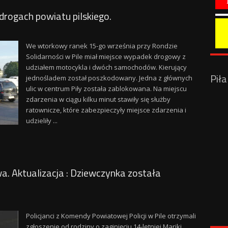
drogach powiatu pilskiego.
We wtorkowy ranek 15-go września przy Rondzie
Solidarności w Pile miał miejsce wypadek drogowy z
udziałem motocykla i dwóch samochodów. Kierujący
Pił
jednośladem został poszkodowany. Jedna z głównych
ulic w centrum Piły została zablokowana. Na miejscu
zdarzenia w ciągu kilku minut stawiły się służby
ratownicze, które zabezpieczyły miejsce zdarzenia i
udzieliły ...
. Aktualizacja : Dziewczynka została
Policjanci z Komendy Powiatowej Policji w Pile otrzymali
zgłoszenie od rodziny o zaginięciu 14-letniej Mariki