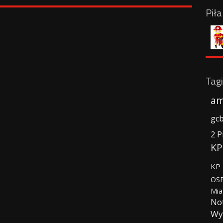
Pił
Tagi
am
gc
2 P
KP
KP 
OSP
Mia
No
Wy