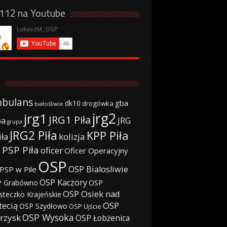
a112 na Youtube
bulans
gba
dk10
drogówka
białośliwie
jrg2
jrg1
JRG1 Piła
JRG
ba
grupa
JRG2 Piła
KPP Piła
iła
kolizja
 PSP Piła
oficer
Oficer Operacyjny
OSP
OSP Bialosliwie
PSP w Pile
OSP Kaczory
 Grabówno
OSP
OSP Osiek nad
steczko Krajeńskie
tecią
OSP
OSP Szydłowo
OSP Ujście
OSP Wysoka
rzysk
OSP Łobżenica