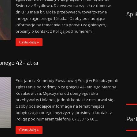
Swiercz z Szydłowa. Dziewczynka wyszła z domu w
Apli
dniu 13 maja br. Może przebywać w towarzystwie
innego zaginionego 16 latka. Osoby posiadające
informacje na temat miejsca pobytu zaginionych,
prosimy o kontakt z Policją pod numerem ...
Czytaj dalej »
nionego 42-latka
Policjanci z Komendy Powiatowej Policji w Pile otrzymali
zgłoszenie od rodziny o zaginięciu 42-letniego Marcina
Kozakiewicza. Mężczyzna od ubiegłego roku
przebywał w Holandii, jednak kontakt z nim urwał się.
Osoby posiadające informacje na temat miejsca
pobytu zaginionego mężczyzny, prosimy o kontakt z
Par
Policją pod numerem telefonu 67 353 15 60 ...
Czytaj dalej »