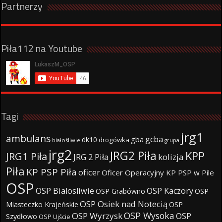
Partnerzy
Piła112 na Youtube
Tagi
jrg1
ambulans
gcba
gba
dk10
drogówka
białośliwie
grupa
jrg2
JRG2 Piła
KPP
JRG1 Piła
JRG 2 Piła
kolizja
Piła
KP PSP Piła
oficer
Oficer Operacyjny KP PSP w Pile
OSP
OSP Bialosliwie
OSP Kaczory
OSP Grabówno
OSP
OSP Osiek nad Notecią
Miasteczko Krajeńskie
OSP
OSP Wysoka
OSP Wyrzysk
OSP
Szydłowo
OSP Ujście