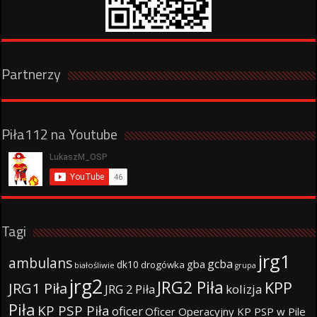
Partnerzy
Piła112 na Youtube
Tagi
jrg1
ambulans
gcba
gba
dk10
drogówka
białośliwie
grupa
jrg2
JRG2 Piła
KPP
JRG1 Piła
JRG 2 Piła
kolizja
Piła
KP PSP Piła
oficer
Oficer Operacyjny KP PSP w Pile