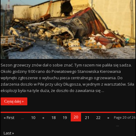
Sezon grzewczy znów dał o sobie znać. Tym razem nie paliła się sadza.
Około godziny 9:00 rano do Powiatowego Stanowiska Kierowania
wpłynęło zgłoszenie o wybuchu pieca centralnego ogrzewania. Do
zdarzenia doszło w Pile przy ulicy Długosza, w jednym z warsztatów. Siła
eksplozji była na tyle duża, że doszło do zawalania się ...
Czytaj dalej »
20
« First
...
10
«
18
19
21
22
»
Page 20 of 26
...
Last »