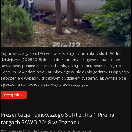
Ciężarówka z gazem LPG w rowie ! Kilkugodzinna akcja służb. W dniu
dzisiejszym(20.08.2018) doszło do zdarzenia drogowego na drodze
powiatowej pomiędzy Starą Łubianką a Krępskiem(powiat Pilski). Do
Centrum Powiadamiania Ratunkowego w Pile około godziny 11 wpłynęło
zgłoszenie o wypadku drogowym z udziałem cysterny. Jak wynikało ze
zgłoszenia samochód ciężarowy przewożący gaz ...
Czytaj dalej »
Prezentacja najnowszego SCRt z JRG 1 Piła na
targach SAWO 2018 w Poznaniu
24 kwietnia 2018
Ciekawostki
,
Galerie
,
Nowy sprzęt