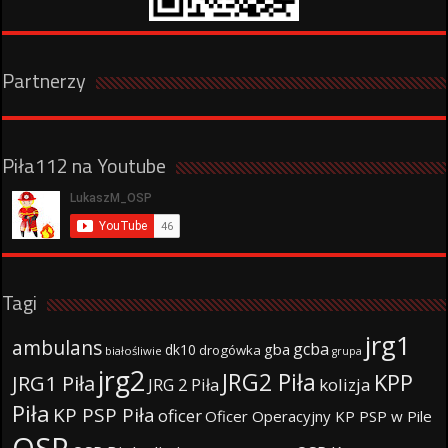
Partnerzy
Piła112 na Youtube
Tagi
jrg1
ambulans
gcba
gba
dk10
drogówka
białośliwie
grupa
jrg2
JRG2 Piła
KPP
JRG1 Piła
JRG 2 Piła
kolizja
Piła
KP PSP Piła
oficer
Oficer Operacyjny KP PSP w Pile
OSP