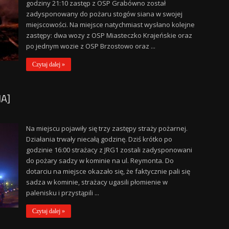
godziny 21:10 zastęp z OSP Grabówno został
zadysponowany do pożaru stogów siana w swojej
miejscowości. Na miejsce natychmiast wysłano kolejne
zastępy: dwa wozy z OSP Miasteczko Krajeńskie oraz
po jednym wozie z OSP Brzostowo oraz ...
Czytaj dalej »
IA]
Na miejscu pojawiły się trzy zastępy straży pożarnej.
Działania trwały niecałą godzinę. Dziś krótko po
godzinie 16:00 strażacy z JRG1 zostali zadysponowani
do pożary sadzy w kominie na ul. Reymonta. Do
dotarciu na miejsce okazało się, że faktycznie pali się
sadza w kominie, strażacy ugasili płomienie w
palenisku i przystąpili ...
Czytaj dalej »