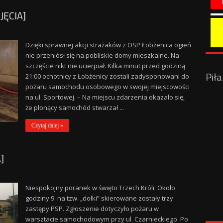
JĘCIA]
Dzięki sprawnej akcji strażaków z OSP Łobżenica ogień
nie przeniósł się na pobliskie domy mieszkalne. Na
szczęście nikt nie ucierpiał. Kilka minut przed godziną
Pił
21:00 ochotnicy z Łobżenicy zostali zadysponowani do
pożaru samochodu osobowego w swojej miejscowości
na ul. Sportowej. – Na miejscu zdarzenia okazało się,
że płonący samochód stwarzał ...
Czytaj dalej »
]
Niespokojny poranek w święto Trzech Króli. Około
godziny 9. na tzw. „dołki” skierowane zostały trzy
zastępy PSP. Zgłoszenie dotyczyło pożaru w
warsztacie samochodowym przy ul. Czarnieckiego. Po