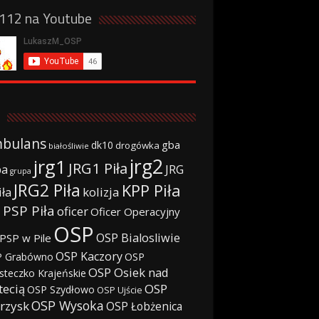
a112 na Youtube
bulans
gba
dk10
drogówka
białośliwie
jrg2
jrg1
JRG1 Piła
JRG
ba
grupa
JRG2 Piła
KPP Piła
iła
kolizja
 PSP Piła
oficer
Oficer Operacyjny
OSP
OSP Bialosliwie
PSP w Pile
OSP Kaczory
 Grabówno
OSP
OSP Osiek nad
steczko Krajeńskie
tecią
OSP
OSP Szydłowo
OSP Ujście
OSP Wysoka
rzysk
OSP Łobżenica