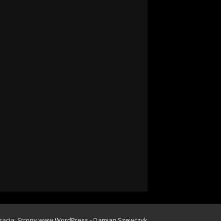
zacja:
Strony www WordPress - Damian Szewczyk