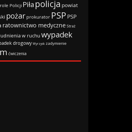
policja
Piła
powiat
role Policji
PSP
pożar
PSP
ski
prokurator
ratownictwo medyczne
a
Straż
wypadek
rudnienia w ruchu
padek drogowy
zadymienie
Wyrzysk
rm
ćwiczenia