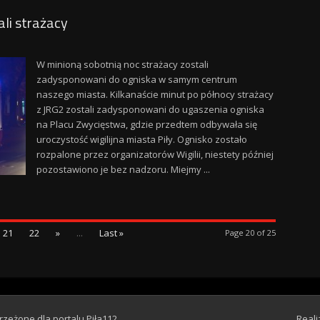
li strażacy
W minioną sobotnią noc strażacy zostali
zadysponowani do ogniska w samym centrum
naszego miasta. Kilkanaście minut po północy strażacy
z JRG2 zostali zadysponowani do ugaszenia ogniska
na Placu Zwycięstwa, gdzie przedtem odbywała się
uroczystość wigilijna miasta Piły. Ognisko zostało
rozpalone przez organizatorów Wigilii, niestety później
pozostawiono je bez nadzoru. Miejmy ...
21
22
»
...
Last »
Page 20 of 25
rzeżone dla portalu Piła112
Reali