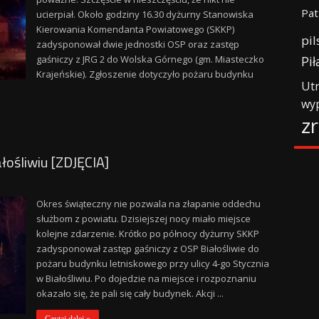
Pat
ucierpiał. Około godziny 16.30 dyżurny Stanowiska
Kierowania Komendanta Powiatowego (SKKP)
pil
zadysponował dwie jednostki OSP oraz zastęp
Pił
gaśniczy z JRG 2 do Wolska Górnego (gm. Miasteczko
Krajeńskie). Zgłoszenie dotyczyło pożaru budynku
Ut
wy
z
łośliwiu [ZDJĘCIA]
Okres świąteczny nie pozwala na złapanie oddechu
służbom z powiatu. Dzisiejszej nocy miało miejsce
kolejne zdarzenie. Krótko po północy dyżurny SKKP
zadysponował zastęp gaśniczy z OSP Białośliwie do
pożaru budynku letniskowego przy ulicy 4-go Stycznia
w Białośliwiu. Po dojedzie na miejsce i rozpoznaniu
okazało się, że pali się cały budynek. Akcji ...