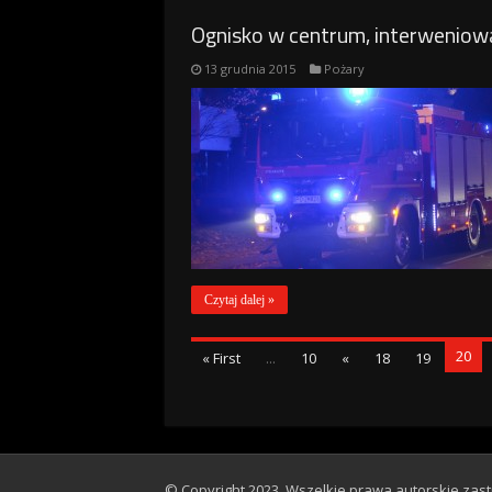
Ognisko w centrum, interweniowa
13 grudnia 2015
Pożary
Czytaj dalej »
20
« First
...
10
«
18
19
© Copyright 2023, Wszelkie prawa autorskie zast