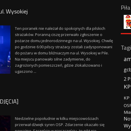
Pił
l. Wysokiej
Ten poranek nie należał do spokojnych dla pilskich
strażaków. Poranną ciszę przerwało zgłoszenie o
pożarze domu jednorodzinnego na ul. Wysokiej. Chwilę
Tagi
po godzinie 6:00 pilscy strażacy zostali zadysponowani
do pożaru w domu bliźniaczym na ul. Wysokiej w Pile.
am
Na miejscu panowało silne zadymienie, do
zagrożonych pomieszczeń, gdzie zlokalizowano i
gc
ugaszono ...
2 P
KP
KP 
DJĘCIA]
OSP
Mia
No
Niedzielne popołudnie w kilku miejscowościach
przerwał dźwięk syren OSP. Zdarzenie okazało się
Wy
poważne. Szczęście w nieszczęściu, że nikt nie