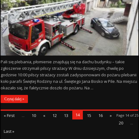
Pali się plebania, płomienie znajdują się na dachu budynku – takie
zgłoszenie otrzymali pilscy strażacy W dniu dzisiejszym, chwilę po
godzinie 10:00 pilscy strażacy zostali zadysponowani do pożaru plebanii
koło parafii Świętej Rodziny na ul. Świętego Jana Bosko w Pile. Na miejscu
okazało się, że faktycznie doszło do pożaru. Na ...
Czytaj dalej »
14
« First
...
10
«
12
13
15
16
»
Page 14 of 25
20
...
Last »