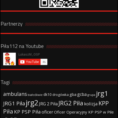
Partnerzy
Piła112 na Youtube
Tagi
jrg1
ambulans
gcba
gba
dk10
drogówka
białośliwie
grupa
jrg2
JRG2 Piła
KPP
JRG1 Piła
JRG 2 Piła
kolizja
Piła
KP PSP Piła
oficer
Oficer Operacyjny KP PSP w Pile