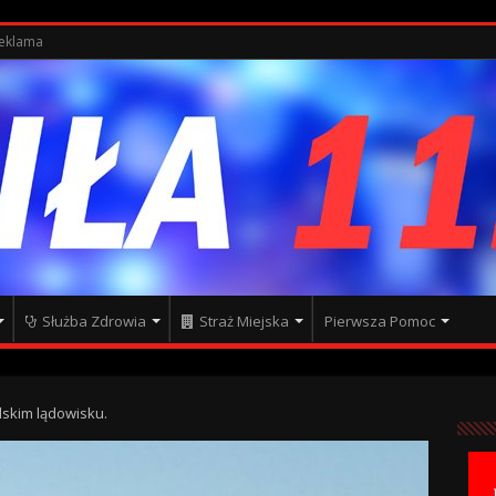
eklama
Służba Zdrowia
Straż Miejska
Pierwsza Pomoc
lskim lądowisku.