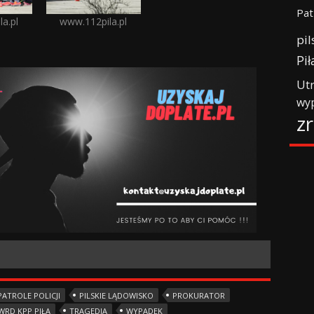
Pat
a.pl
www.112pila.pl
pil
Pił
Ut
wy
z
PATROLE POLICJI
PILSKIE LĄDOWISKO
PROKURATOR
WRD KPP PIŁA
TRAGEDIA
WYPADEK