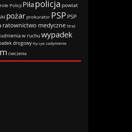
policja
Piła
powiat
role Policji
PSP
pożar
PSP
ski
prokurator
ratownictwo medyczne
a
Straż
wypadek
rudnienia w ruchu
padek drogowy
zadymienie
Wyrzysk
rm
ćwiczenia