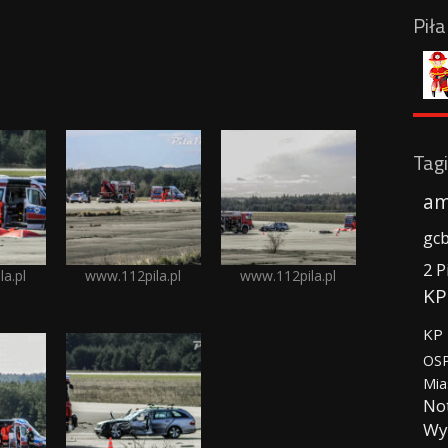
Pił
Tagi
am
gc
2 P
a.pl
www.112pila.pl
www.112pila.pl
KP
KP 
OSP
Mia
No
Wy