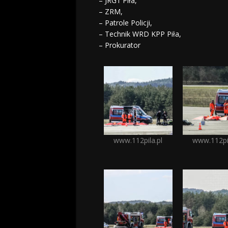
– JRG1 Piła,
– ZRM,
– Patrole Policji,
– Technik WRD KPP Piła,
– Prokurator
www.112pila.pl
www.112pil