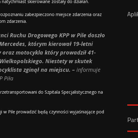
a natychmiast skierowane zostały do działań.
Apli
rozpoznaniu zabezpieczono miejsce zdarzenia oraz
om zdarzenia.
cjanci Ruchu Drogowego KPP w Pile doszło
Mercedes, którym kierował 19-letni
 oraz motocykla który prowadził 41-
Wielkopolskiego. Niestety w skutek
yklista zginął na miejscu.
–
informuje
 Piła
 przetransportowani do Szpitala Specjalistycznego na
ji w Pile prowadzić będą czynności wyjaśniające pod
Par