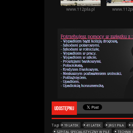
www.112pila.pl
www.112pil
Udostępnij
Tagi
19 LATEK
41 LATEK
JRG1 PIŁA
SZPITAL SPECJALISTYCZNY W PILE
TECHNIK 