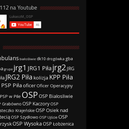
a112 na Youtube
bulans
gba
dk10
drogówka
białośliwie
jrg2
jrg1
JRG1 Piła
JRG
ba
grupa
JRG2 Piła
KPP Piła
iła
kolizja
 PSP Piła
oficer
Oficer Operacyjny
OSP
OSP Bialosliwie
PSP w Pile
OSP Kaczory
 Grabówno
OSP
OSP Osiek nad
steczko Krajeńskie
tecią
OSP
OSP Szydłowo
OSP Ujście
OSP Wysoka
rzysk
OSP Łobżenica