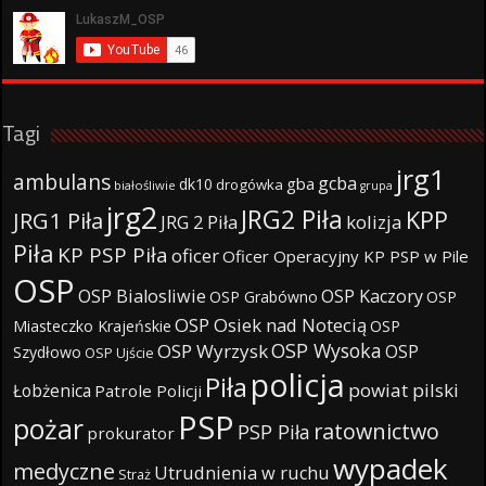
Tagi
jrg1
ambulans
gcba
gba
dk10
drogówka
białośliwie
grupa
jrg2
JRG2 Piła
KPP
JRG1 Piła
JRG 2 Piła
kolizja
Piła
KP PSP Piła
oficer
Oficer Operacyjny KP PSP w Pile
OSP
OSP Bialosliwie
OSP Kaczory
OSP Grabówno
OSP
OSP Osiek nad Notecią
Miasteczko Krajeńskie
OSP
OSP Wysoka
OSP Wyrzysk
OSP
Szydłowo
OSP Ujście
policja
Piła
powiat pilski
Łobżenica
Patrole Policji
PSP
pożar
ratownictwo
PSP Piła
prokurator
wypadek
medyczne
Utrudnienia w ruchu
Straż