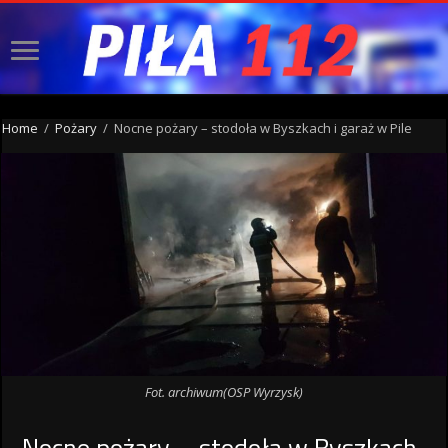
Home
/
Pożary
/
Nocne pożary – stodoła w Byszkach i garaż w Pile
Fot. archiwum(OSP Wyrzysk)
Nocne pożary – stodoła w Byszkach