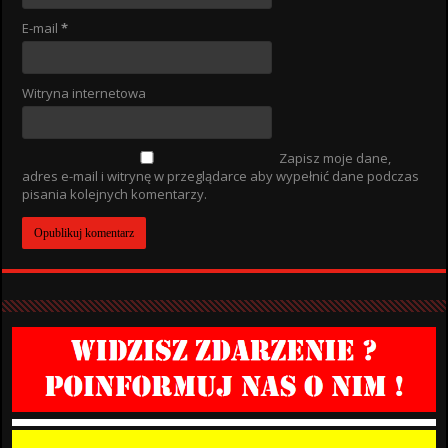
E-mail
*
Witryna internetowa
Zapisz moje dane,
adres e-mail i witrynę w przeglądarce aby wypełnić dane podczas
pisania kolejnych komentarzy.