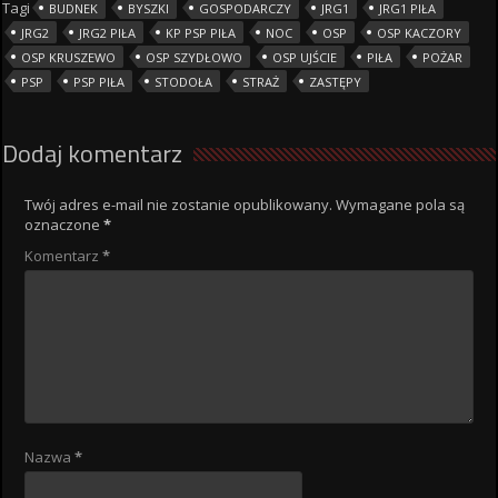
Tagi
BUDNEK
BYSZKI
GOSPODARCZY
JRG1
JRG1 PIŁA
JRG2
JRG2 PIŁA
KP PSP PIŁA
NOC
OSP
OSP KACZORY
OSP KRUSZEWO
OSP SZYDŁOWO
OSP UJŚCIE
PIŁA
POŻAR
PSP
PSP PIŁA
STODOŁA
STRAŻ
ZASTĘPY
Dodaj komentarz
Twój adres e-mail nie zostanie opublikowany.
Wymagane pola są
oznaczone
*
Komentarz
*
Nazwa
*