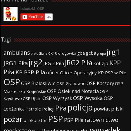
Tagi
jrg1
ambulans
gcba
gba
dk10
drogówka
białośliwie
grupa
jrg2
JRG2 Piła
KPP
JRG1 Piła
JRG 2 Piła
kolizja
Piła
KP PSP Piła
oficer
Oficer Operacyjny KP PSP w Pile
OSP
OSP Bialosliwie
OSP Kaczory
OSP Grabówno
OSP
OSP Osiek nad Notecią
Miasteczko Krajeńskie
OSP
OSP Wysoka
OSP Wyrzysk
OSP
Szydłowo
OSP Ujście
policja
Piła
powiat pilski
Łobżenica
Patrole Policji
PSP
pożar
ratownictwo
PSP Piła
prokurator
wypadek
medyczne