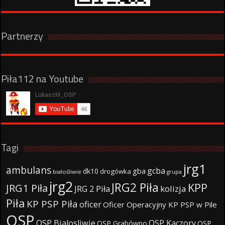
Partnerzy
Piła112 na Youtube
Tagi
jrg1
ambulans
gcba
gba
dk10
drogówka
białośliwie
grupa
jrg2
JRG2 Piła
KPP
JRG1 Piła
JRG 2 Piła
kolizja
Piła
KP PSP Piła
oficer
Oficer Operacyjny KP PSP w Pile
OSP
OSP Bialosliwie
OSP Kaczory
OSP Grabówno
OSP