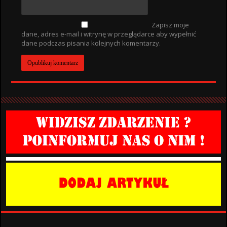
Zapisz moje
dane, adres e-mail i witrynę w przeglądarce aby wypełnić
dane podczas pisania kolejnych komentarzy.