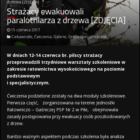
drzewa [ZDJĘCIA]
Strażacy ewakuowali
paralotniarza z drzewa [ZDJĘCIA]
15 czerwca 2017
Ciekawostki
,
Ćwiczenia
,
Galerie
,
Grupy specjalistyczne
W dniach 12-14 czerwca br. pilscy strażacy
przeprowadzili trzydniowe warsztaty szkoleniowe w
zakresie ratownictwa wysokościowego na poziomie
podstawowym
i specjalistycznym.
Ćwiczenia podzielone zostały na dwa moduły szkoleniowe.
Pierwsza część, zorganizowana na terenie Jednostki
Ratowniczo – Gaśniczej PSP Nr 2 w Pile, obejmowała
zasady postępowania przy ewakuacji osób poszkodowanych
z drzew.
Bardzo ważnym aspektem podczas szkolenia była analiza