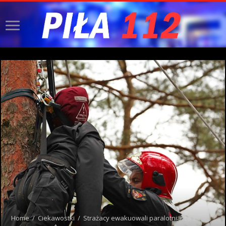
Home
/
Ciekawostki
/
Strażacy ewakuowali paralotniarza z