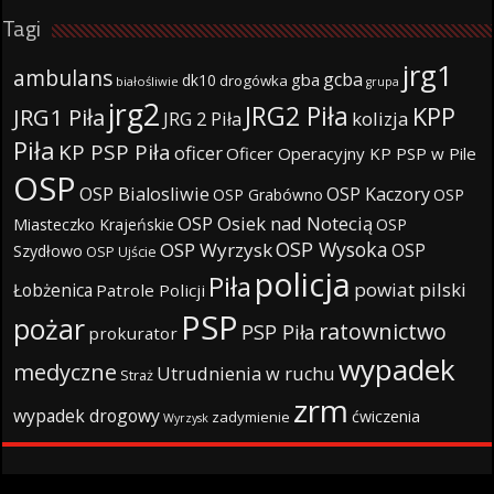
Tagi
jrg1
ambulans
gcba
gba
dk10
drogówka
białośliwie
grupa
jrg2
JRG2 Piła
KPP
JRG1 Piła
JRG 2 Piła
kolizja
Piła
KP PSP Piła
oficer
Oficer Operacyjny KP PSP w Pile
OSP
OSP Bialosliwie
OSP Kaczory
OSP Grabówno
OSP
OSP Osiek nad Notecią
Miasteczko Krajeńskie
OSP
OSP Wysoka
OSP Wyrzysk
OSP
Szydłowo
OSP Ujście
policja
Piła
powiat pilski
Łobżenica
Patrole Policji
PSP
pożar
ratownictwo
PSP Piła
prokurator
wypadek
medyczne
Utrudnienia w ruchu
Straż
zrm
wypadek drogowy
ćwiczenia
zadymienie
Wyrzysk