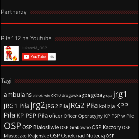
Partnerzy
Piła112 na Youtube
Tagi
jrg1
ambulans
gcba
gba
dk10
drogówka
białośliwie
grupa
jrg2
JRG2 Piła
KPP
JRG1 Piła
JRG 2 Piła
kolizja
Piła
KP PSP Piła
oficer
Oficer Operacyjny KP PSP w Pile
OSP
OSP Bialosliwie
OSP Kaczory
OSP Grabówno
OSP
OSP Osiek nad Notecią
Miasteczko Krajeńskie
OSP