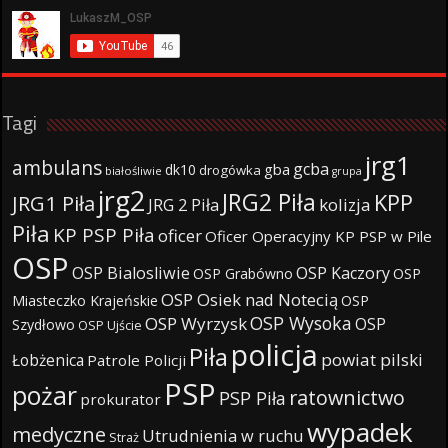
Tagi
jrg1
ambulans
gcba
gba
dk10
drogówka
białośliwie
grupa
jrg2
JRG2 Piła
KPP
JRG1 Piła
JRG 2 Piła
kolizja
Piła
KP PSP Piła
oficer
Oficer Operacyjny KP PSP w Pile
OSP
OSP Bialosliwie
OSP Kaczory
OSP Grabówno
OSP
OSP Osiek nad Notecią
Miasteczko Krajeńskie
OSP
OSP Wysoka
OSP Wyrzysk
OSP
Szydłowo
OSP Ujście
policja
Piła
powiat pilski
Łobżenica
Patrole Policji
PSP
pożar
ratownictwo
PSP Piła
prokurator
wypadek
medyczne
Utrudnienia w ruchu
Straż