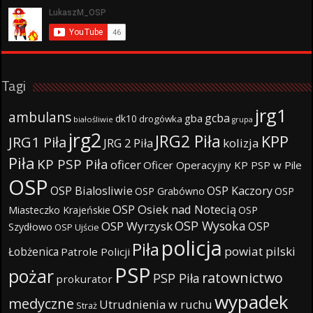
Tagi
jrg1
ambulans
gcba
gba
dk10
drogówka
białośliwie
grupa
jrg2
JRG2 Piła
KPP
JRG1 Piła
JRG 2 Piła
kolizja
Piła
KP PSP Piła
oficer
Oficer Operacyjny KP PSP w Pile
OSP
OSP Bialosliwie
OSP Kaczory
OSP Grabówno
OSP
OSP Osiek nad Notecią
Miasteczko Krajeńskie
OSP
OSP Wysoka
OSP Wyrzysk
OSP
Szydłowo
OSP Ujście
policja
Piła
powiat pilski
Łobżenica
Patrole Policji
PSP
pożar
ratownictwo
PSP Piła
prokurator
wypadek
medyczne
Utrudnienia w ruchu
Straż