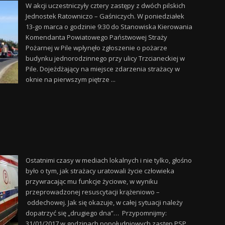
W akcji uczestniczyły cztery zastępy z dwóch pilskich
Jednostek Ratowniczo – Gaśniczych. W poniedziałek
13-go marca o godzinie 9:30 do Stanowiska Kierowania
Komendanta Powiatowego Państwowej Straży
Pożarnej w Pile wpłynęło zgłoszenie o pożarze
budynku jednorodzinnego przy ulicy Trzcianeckiej w
Pile. Dojeżdżający na miejsce zdarzenia strażacy w
oknie na pierwszym piętrze ...
Ostatnimi czasy w mediach lokalnych i nie tylko, głośno
było o tym, jak strażacy uratowali życie człowieka
przywracając mu funkcje życiowe, w wyniku
przeprowadzonej resuscytacji krążeniowo –
oddechowej. Jak się okazuje, w całej sytuacji należy
dopatrzyć się „drugiego dna”… Przypomnijmy:
31/01/2017 w godzinach popołudniowych zastęp PSP