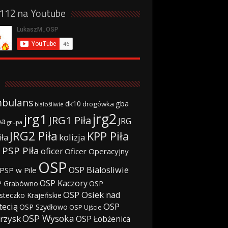
a112 na Youtube
bulans
gba
dk10
drogówka
białośliwie
jrg2
jrg1
JRG1 Piła
JRG
ba
grupa
JRG2 Piła
KPP Piła
iła
kolizja
 PSP Piła
oficer
Oficer Operacyjny
OSP
OSP Bialosliwie
PSP w Pile
OSP Kaczory
 Grabówno
OSP
OSP Osiek nad
steczko Krajeńskie
tecią
OSP
OSP Szydłowo
OSP Ujście
OSP Wysoka
rzysk
OSP Łobżenica