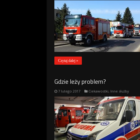
Czytaj dalej »
Gdzie leży problem?
7 lutego 2017
Ciekawostki
,
Inne służby