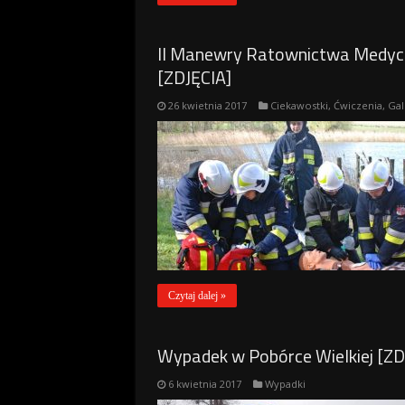
II Manewry Ratownictwa Medycz
[ZDJĘCIA]
26 kwietnia 2017
Ciekawostki
,
Ćwiczenia
,
Gal
Czytaj dalej »
Wypadek w Pobórce Wielkiej [ZD
6 kwietnia 2017
Wypadki