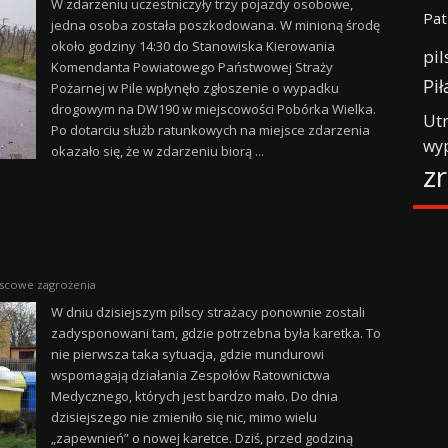
W zdarzeniu uczestniczyły trzy pojazdy osobowe,
Pat
jedna osoba została poszkodowana. W minioną środę
około godziny 14:30 do Stanowiska Kierowania
pil
Komendanta Powiatowego Państwowej Straży
Pił
Pożarnej w Pile wpłynęło zgłoszenie o wypadku
drogowym na DW190 w miejscowości Pobórka Wielka.
Ut
Po dotarciu służb ratunkowych na miejsce zdarzenia
wy
okazało się, że w zdarzeniu biorą ...
z
scowe zagrożenia
W dniu dzisiejszym pilscy strażacy ponownie zostali
zadysponowani tam, gdzie potrzebna była karetka. To
nie pierwsza taka sytuacja, gdzie mundurowi
wspomagają działania Zespołów Ratownictwa
Medycznego, których jest bardzo mało. Do dnia
dzisiejszego nie zmieniło się nic, mimo wielu
„zapewnień” o nowej karetce. Dziś, przed godziną