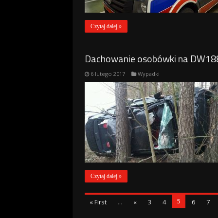
Czytaj dalej »
Dachowanie osobówki na DW188 
6 lutego 2017
Wypadki
Czytaj dalej »
5
« First
...
«
3
4
6
7