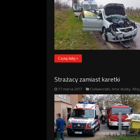
Czytaj dalej »
Strażacy zamiast karetki
17 marca 2017
Ciekawostki
,
Inne służby
,
Miej