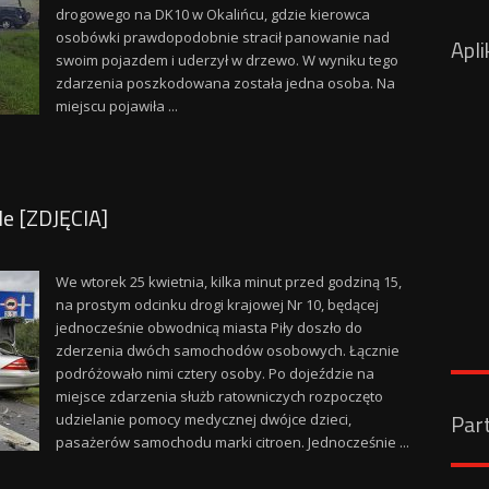
drogowego na DK10 w Okalińcu, gdzie kierowca
osobówki prawdopodobnie stracił panowanie nad
Apli
swoim pojazdem i uderzył w drzewo. W wyniku tego
zdarzenia poszkodowana została jedna osoba. Na
miejscu pojawiła ...
e [ZDJĘCIA]
We wtorek 25 kwietnia, kilka minut przed godziną 15,
na prostym odcinku drogi krajowej Nr 10, będącej
jednocześnie obwodnicą miasta Piły doszło do
zderzenia dwóch samochodów osobowych. Łącznie
podróżowało nimi cztery osoby. Po dojeździe na
miejsce zdarzenia służb ratowniczych rozpoczęto
Par
udzielanie pomocy medycznej dwójce dzieci,
pasażerów samochodu marki citroen. Jednocześnie ...