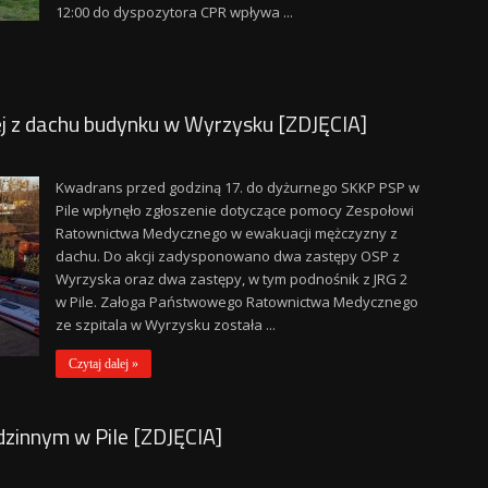
12:00 do dyspozytora CPR wpływa ...
 z dachu budynku w Wyrzysku [ZDJĘCIA]
Kwadrans przed godziną 17. do dyżurnego SKKP PSP w
Pile wpłynęło zgłoszenie dotyczące pomocy Zespołowi
Ratownictwa Medycznego w ewakuacji mężczyzny z
dachu. Do akcji zadysponowano dwa zastępy OSP z
Wyrzyska oraz dwa zastępy, w tym podnośnik z JRG 2
w Pile. Załoga Państwowego Ratownictwa Medycznego
ze szpitala w Wyrzysku została ...
Czytaj dalej »
zinnym w Pile [ZDJĘCIA]