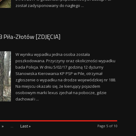
został zadysponowany do nagłego ...
Piła-Złotów [ZDJĘCIA]
W wyniku wypadku jedna osoba została
poszkodowana. Przyczyny oraz okoliczności wypadku
bada Policja. W dniu 5/02/17 godziną 12 dyżurny
Stanowiska Kierowania KP PSP w Pile, otrzymał
zgłoszenie o wypadku na drodze wojewódzkiej nr 188.
Na miejscu okazało się, że kierujący pojazdem
osobowym marki lexus zjechał na pobocze, gdzie
dachował i ...
»
...
Last »
Page 5 of 10