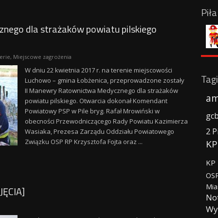
Pił
nego dla strażaków powiatu pilskiego
erie
,
Miejscowe zagrożenia
W dniu 22 kwietnia 2017 r. na terenie miejscowości
Tagi
Luchowo – gmina Łobżenica, przeprowadzone zostały
II Manewry Ratownictwa Medycznego dla strażaków
am
powiatu pilskiego. Otwarcia dokonał Komendant
Powiatowy PSP w Pile bryg. Rafał Mrowiński w
gc
obecności Przewodniczącego Rady Powiatu Kazimierza
2 P
Wasiaka, Prezesa Zarządu Oddziału Powiatowego
Związku OSP RP Krzysztofa Fojta oraz ...
KP
KP 
OSP
Mia
JĘCIA]
No
Wy