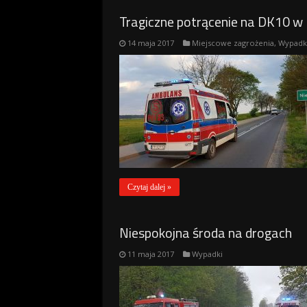
Tragiczne potrącenie na DK10 w
14 maja 2017
Miejscowe zagrożenia
,
Wypadk
Czytaj dalej »
Niespokojna środa na drogach
11 maja 2017
Wypadki