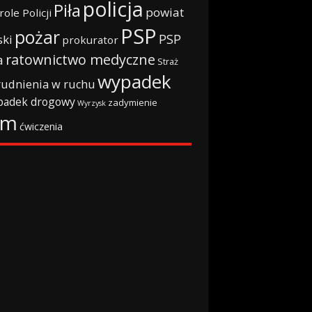
policja
Piła
powiat
role Policji
PSP
pożar
PSP
ski
prokurator
ratownictwo medyczne
a
Straż
wypadek
rudnienia w ruchu
padek drogowy
zadymienie
Wyrzysk
rm
ćwiczenia