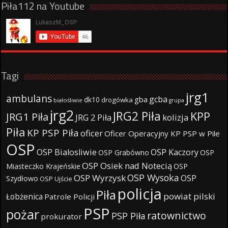
Piła112 na Youtube
Tagi
jrg1
ambulans
gcba
gba
dk10
drogówka
białośliwie
grupa
jrg2
JRG2 Piła
KPP
JRG1 Piła
JRG 2 Piła
kolizja
Piła
KP PSP Piła
oficer
Oficer Operacyjny KP PSP w Pile
OSP
OSP Bialosliwie
OSP Kaczory
OSP Grabówno
OSP
OSP Osiek nad Notecią
Miasteczko Krajeńskie
OSP
OSP Wysoka
OSP Wyrzysk
OSP
Szydłowo
OSP Ujście
policja
Piła
powiat pilski
Łobżenica
Patrole Policji
PSP
pożar
ratownictwo
PSP Piła
prokurator