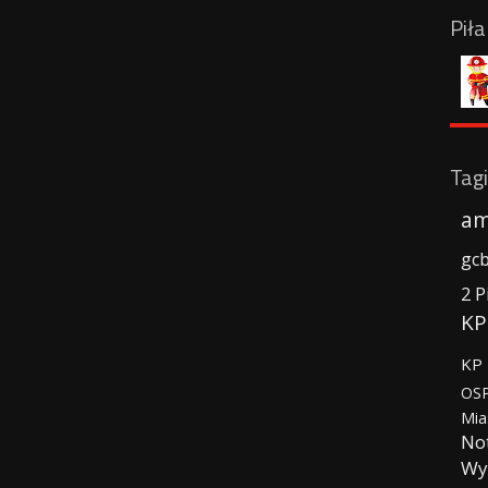
Pił
Tagi
am
gc
2 P
KP
KP 
OSP
Mia
No
Wy