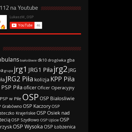
a112 na Youtube
bulans
gba
dk10
drogówka
białośliwie
jrg2
jrg1
JRG1 Piła
JRG
ba
grupa
JRG2 Piła
KPP Piła
iła
kolizja
 PSP Piła
oficer
Oficer Operacyjny
OSP
OSP Bialosliwie
PSP w Pile
OSP Kaczory
 Grabówno
OSP
OSP Osiek nad
steczko Krajeńskie
tecią
OSP
OSP Szydłowo
OSP Ujście
OSP Wysoka
rzysk
OSP Łobżenica