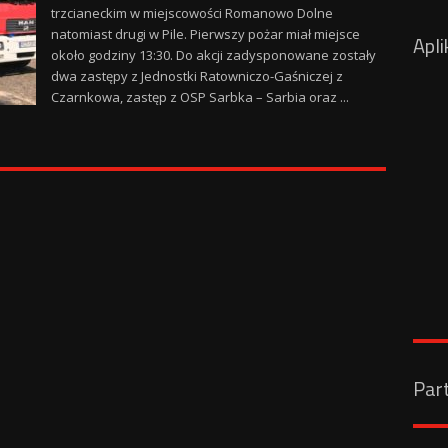
trzcianeckim w miejscowości Romanowo Dolne
natomiast drugi w Pile. Pierwszy pożar miał miejsce
Apli
około godziny 13:30. Do akcji zadysponowane zostały
dwa zastępy z Jednostki Ratowniczo-Gaśniczej z
Czarnkowa, zastęp z OSP Sarbka – Sarbia oraz ...
Par