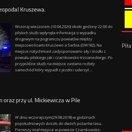
eopodal Kruszewa.
Wczoraj wieczorem (10.04.2020) około godziny 22:00 do
pilskich służb wpłynęła informacja o wypadku
drogowym na pograniczu powiatów między
Pił
miejscowościami Kruszewo a Sarbia (DW182). Na
miejsce natychmiast zadysponowano siły i środki z
powiatu pilskiego jak i czarnkowsko-trzcianeckiego. Po
przyjeździe służb na miejsce zastano rozbity
samochód który wypadł z jezdni i uderzył ...
raz przy ul. Mickiewicza w Pile
W dniu wczorajszym(29.08.2018) w godzinach
popołudniowych doszło do dwóch pożarów lasu.
Pierwszy miał miejsce w powiecie Czarnkowsko-