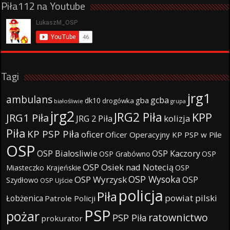
Piła112 na Youtube
Tagi
jrg1
ambulans
gcba
gba
dk10
drogówka
białośliwie
grupa
jrg2
JRG2 Piła
KPP
JRG1 Piła
JRG 2 Piła
kolizja
Piła
KP PSP Piła
oficer
Oficer Operacyjny KP PSP w Pile
OSP
OSP Bialosliwie
OSP Kaczory
OSP Grabówno
OSP
OSP Osiek nad Notecią
Miasteczko Krajeńskie
OSP
OSP Wysoka
OSP Wyrzysk
OSP
Szydłowo
OSP Ujście
policja
Piła
powiat pilski
Łobżenica
Patrole Policji
PSP
pożar
ratownictwo
PSP Piła
prokurator