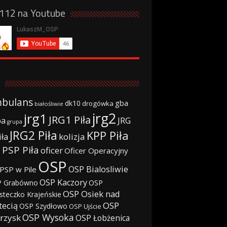
a112 na Youtube
bulans
gba
dk10
drogówka
białośliwie
jrg2
jrg1
JRG1 Piła
JRG
ba
grupa
JRG2 Piła
KPP Piła
iła
kolizja
 PSP Piła
oficer
Oficer Operacyjny
OSP
OSP Bialosliwie
PSP w Pile
OSP Kaczory
 Grabówno
OSP
OSP Osiek nad
steczko Krajeńskie
tecią
OSP
OSP Szydłowo
OSP Ujście
OSP Wysoka
rzysk
OSP Łobżenica