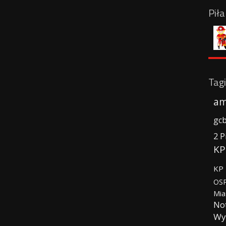
Pił
Tagi
am
gc
2 P
KP
KP 
OSP
Mia
No
Wy