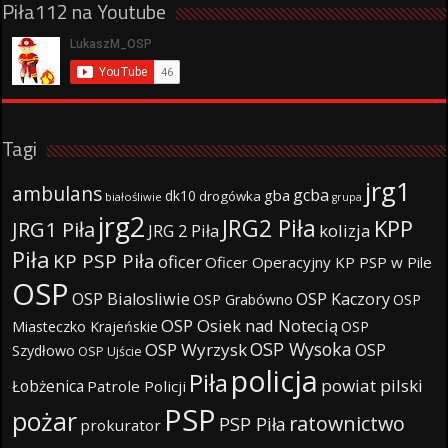
Piła112 na Youtube
Tagi
jrg1
ambulans
gcba
gba
dk10
drogówka
białośliwie
grupa
jrg2
JRG2 Piła
KPP
JRG1 Piła
JRG 2 Piła
kolizja
Piła
KP PSP Piła
oficer
Oficer Operacyjny KP PSP w Pile
OSP
OSP Bialosliwie
OSP Kaczory
OSP Grabówno
OSP
OSP Osiek nad Notecią
Miasteczko Krajeńskie
OSP
OSP Wysoka
OSP Wyrzysk
OSP
Szydłowo
OSP Ujście
policja
Piła
powiat pilski
Łobżenica
Patrole Policji
PSP
pożar
ratownictwo
PSP Piła
prokurator