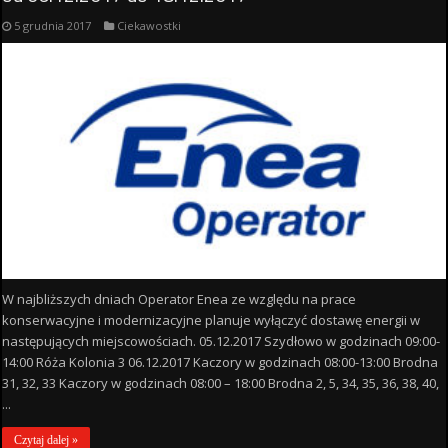
5 grudnia 2017
Ciekawostki
W najbliższych dniach Operator Enea ze względu na prace
konserwacyjne i modernizacyjne planuje wyłączyć dostawę energii w
następujących miejscowościach. 05.12.2017 Szydłowo w godzinach 09:00-
14:00 Róża Kolonia 3 06.12.2017 Kaczory w godzinach 08:00-13:00 Brodna
31, 32, 33 Kaczory w godzinach 08:00 – 18:00 Brodna 2, 5, 34, 35, 36, 38, 40,
...
Czytaj dalej »