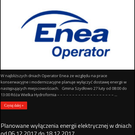
W najbliższych dniach Operator Enea ze względu na prace
konserwacyjne i modernizacyjne planuje wyłączyć dostawę energii w
następujących miejscowościach. Gmina Szydłowo 27 luty od 08:00 do
13:00 Róża Wielka Hydrofornia – – – – – – – – – – – – – – – – – – – ...
Czytaj dalej »
Planowane wyłączenia energii elektrycznej w dniach
od 06.12.2017 do 18.12.2017