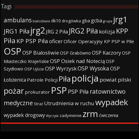
Tagi
jrg1
ambulans
gcba
gba
dk10
drogówka
białośliwie
grupa
jrg2
JRG2 Piła
KPP
JRG1 Piła
JRG 2 Piła
kolizja
Piła
KP PSP Piła
oficer
Oficer Operacyjny KP PSP w Pile
OSP
OSP Bialosliwie
OSP Kaczory
OSP Grabówno
OSP
OSP Osiek nad Notecią
Miasteczko Krajeńskie
OSP
OSP Wysoka
OSP Wyrzysk
OSP
Szydłowo
OSP Ujście
policja
Piła
powiat pilski
Łobżenica
Patrole Policji
PSP
pożar
ratownictwo
PSP Piła
prokurator
wypadek
medyczne
Utrudnienia w ruchu
Straż
zrm
wypadek drogowy
ćwiczenia
zadymienie
Wyrzysk