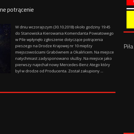
lne potrącenie
W dniu wczorajszym (30.10.2018) około godziny 19:45
do Stanowiska Kierowania Komendanta Powiatowego
w Pile wpłynęło zgłoszenie dotyczące potrącenia
Pił
pieszego na Drodze Krajowej nr 10 między
miejscowościami Grabównem a Okalińcem. Na miejsce
natychmiast zadysponowano służby. Na miejsce jako
pierwszy najechał nowy Mercedes-Benz Atego który
był w drodze od Producenta. Został zakupiony ...