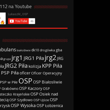
a112 na Youtube
bulans
gba
dk10
drogówka
białośliwie
jrg2
jrg1
JRG1 Piła
JRG
ba
grupa
JRG2 Piła
KPP Piła
iła
kolizja
 PSP Piła
oficer
Oficer Operacyjny
OSP
OSP Bialosliwie
PSP w Pile
OSP Kaczory
 Grabówno
OSP
OSP Osiek nad
steczko Krajeńskie
tecią
OSP
OSP Szydłowo
OSP Ujście
OSP Wysoka
rzysk
OSP Łobżenica