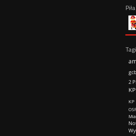
Pił
Tagi
am
gc
2 P
KP
KP 
OSP
Mia
No
Wy