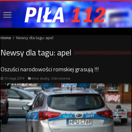
Home
/
Newsy dla tagu: apel
Newsy dla tagu:
apel
Oszuści narodowości romskiej grasują !!!
13 maja 2019
Inne służby
,
Ostrzeżenia