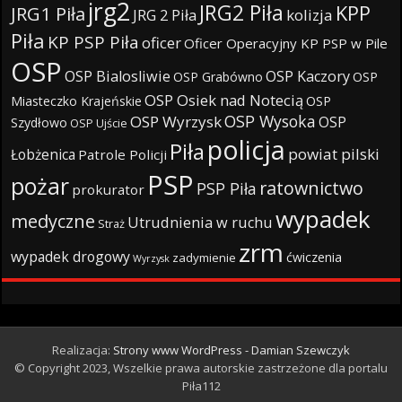
jrg2
JRG2 Piła
KPP
JRG1 Piła
JRG 2 Piła
kolizja
Piła
KP PSP Piła
oficer
Oficer Operacyjny KP PSP w Pile
OSP
OSP Bialosliwie
OSP Kaczory
OSP Grabówno
OSP
OSP Osiek nad Notecią
Miasteczko Krajeńskie
OSP
OSP Wysoka
OSP Wyrzysk
OSP
Szydłowo
OSP Ujście
policja
Piła
powiat pilski
Łobżenica
Patrole Policji
PSP
pożar
ratownictwo
PSP Piła
prokurator
wypadek
medyczne
Utrudnienia w ruchu
Straż
zrm
wypadek drogowy
ćwiczenia
zadymienie
Wyrzysk
Realizacja:
Strony www WordPress - Damian Szewczyk
© Copyright 2023, Wszelkie prawa autorskie zastrzeżone dla portalu
Piła112