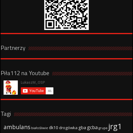
Partnerzy
Piła112 na Youtube
Tagi
jrg1
ambulans
gcba
gba
dk10
drogówka
białośliwie
grupa