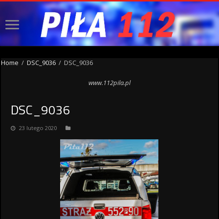
Home
/
DSC_9036
/
DSC_9036
www.112pila.pl
DSC_9036
23 lutego 2020