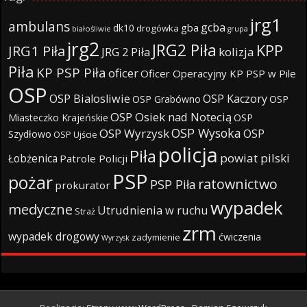
jrg1
ambulans
gcba
gba
dk10
drogówka
białośliwie
grupa
jrg2
JRG2 Piła
KPP
JRG1 Piła
JRG 2 Piła
kolizja
Piła
KP PSP Piła
oficer
Oficer Operacyjny KP PSP w Pile
OSP
OSP Bialosliwie
OSP Kaczory
OSP Grabówno
OSP
OSP Osiek nad Notecią
Miasteczko Krajeńskie
OSP
OSP Wysoka
OSP Wyrzysk
OSP
Szydłowo
OSP Ujście
policja
Piła
powiat pilski
Łobżenica
Patrole Policji
PSP
pożar
ratownictwo
PSP Piła
prokurator
wypadek
medyczne
Utrudnienia w ruchu
Straż
zrm
wypadek drogowy
ćwiczenia
zadymienie
Wyrzysk