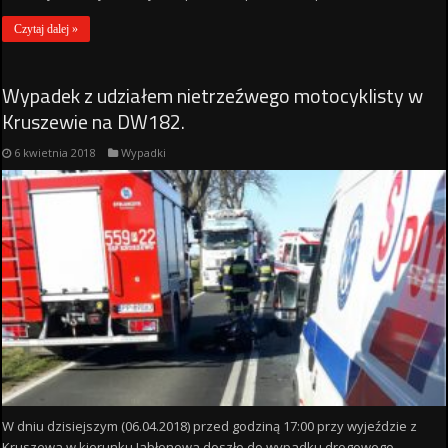
Czytaj dalej »
Wypadek z udziałem nietrzeźwego motocyklisty w
Kruszewie na DW182.
6 kwietnia 2018
Wypadki
W dniu dzisiejszym (06.04.2018) przed godziną 17:00 przy wyjeździe z
Kruszewa w kierunku Jabłonowa doszło do wypadku drogowego