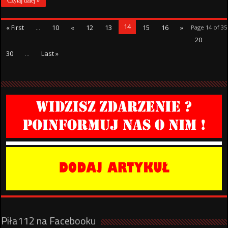
Czytaj dalej »
14
« First
...
10
«
12
13
15
16
»
Page 14 of 35
20
30
...
Last »
Piła112 na Facebooku