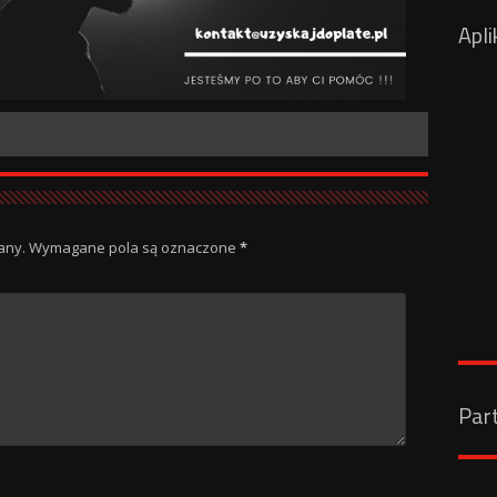
Apli
any.
Wymagane pola są oznaczone
*
Par