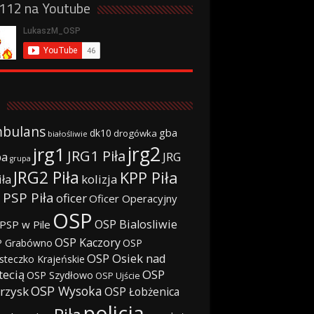
a112 na Youtube
bulans
gba
dk10
drogówka
białośliwie
jrg2
jrg1
JRG1 Piła
JRG
ba
grupa
JRG2 Piła
KPP Piła
iła
kolizja
 PSP Piła
oficer
Oficer Operacyjny
OSP
OSP Bialosliwie
PSP w Pile
OSP Kaczory
 Grabówno
OSP
OSP Osiek nad
steczko Krajeńskie
tecią
OSP
OSP Szydłowo
OSP Ujście
OSP Wysoka
rzysk
OSP Łobżenica
policja