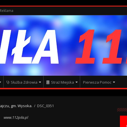
Reklama
Służba Zdrowia
Straż Miejska
Pierwsza Pomoc
jczu, gm. Wysoka.
/
DSC_0351
www.112pila.pl