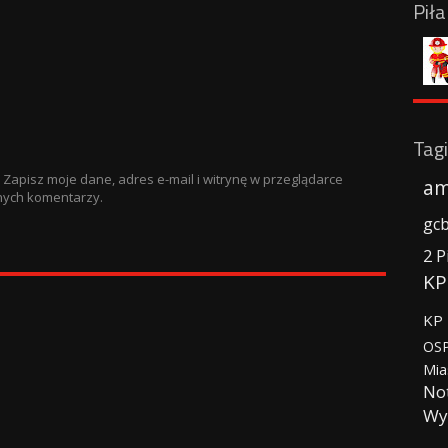
Pił
Tagi
Zapisz moje dane, adres e-mail i witrynę w przeglądarce
am
nych komentarzy.
gc
2 P
KP
KP 
OSP
Mia
No
Wy