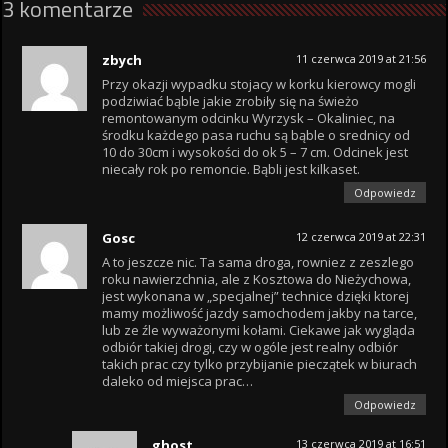
3 komentarze
zbych
11 czerwca 2019 at 21:56
Przy okazji wypadku stojacy w korku kierowcy mogli
podziwiać bąble jakie zrobiły się na świeżo
remontowanym odcinku Wyrzysk – Okaliniec, na
środku każdego pasa ruchu są bąble o srednicy od
10 do 30cm i wysokości do ok 5 – 7 cm. Odcinek jest
niecały rok po remoncie. Bąbli jest kilkaset.
Odpowiedz
Gosc
12 czerwca 2019 at 22:31
A to jeszcze nic. Ta sama droga, rowniez z zeszlego
roku nawierzchnia, ale z Kosztowa do Nieżychowa,
jest wykonana w „specjalnej” technice dzięki ktorej
mamy możliwość jazdy samochodem jakby na tarce,
lub ze źle wyważonymi kołami. Ciekawe jak wygląda
odbiór takiej drogi, czy w ogóle jest realny odbiór
takich prac czy tylko przybijanie pieczątek w biurach
daleko od miejsca prac…
Odpowiedz
ghost
13 czerwca 2019 at 16:51