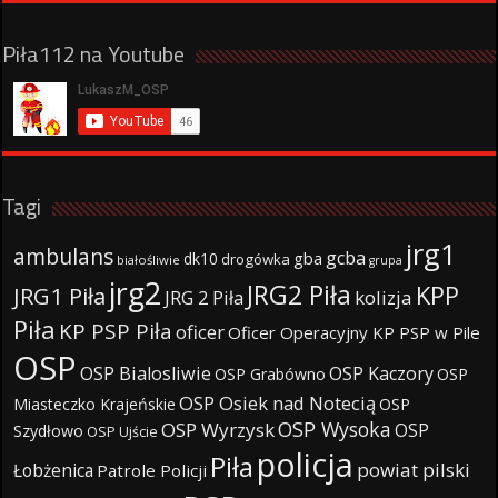
Piła112 na Youtube
Tagi
jrg1
ambulans
gcba
gba
dk10
drogówka
białośliwie
grupa
jrg2
JRG2 Piła
KPP
JRG1 Piła
JRG 2 Piła
kolizja
Piła
KP PSP Piła
oficer
Oficer Operacyjny KP PSP w Pile
OSP
OSP Bialosliwie
OSP Kaczory
OSP Grabówno
OSP
OSP Osiek nad Notecią
Miasteczko Krajeńskie
OSP
OSP Wysoka
OSP Wyrzysk
OSP
Szydłowo
OSP Ujście
policja
Piła
powiat pilski
Łobżenica
Patrole Policji