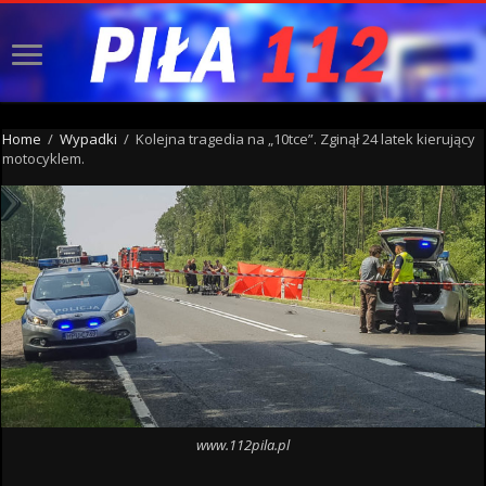
Home
/
Wypadki
/
Kolejna tragedia na „10tce”. Zginął 24 latek kierujący
motocyklem.
www.112pila.pl