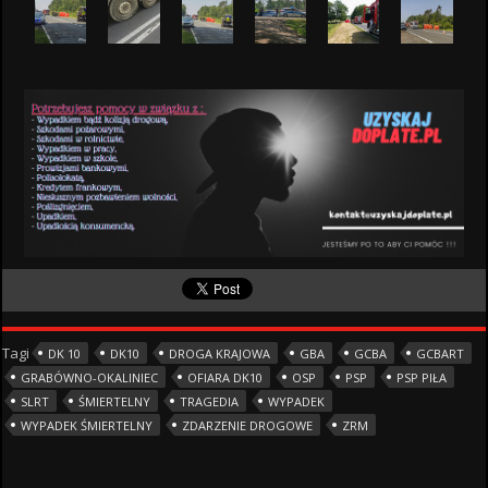
Tagi
DK 10
DK10
DROGA KRAJOWA
GBA
GCBA
GCBART
GRABÓWNO-OKALINIEC
OFIARA DK10
OSP
PSP
PSP PIŁA
SLRT
ŚMIERTELNY
TRAGEDIA
WYPADEK
WYPADEK ŚMIERTELNY
ZDARZENIE DROGOWE
ZRM