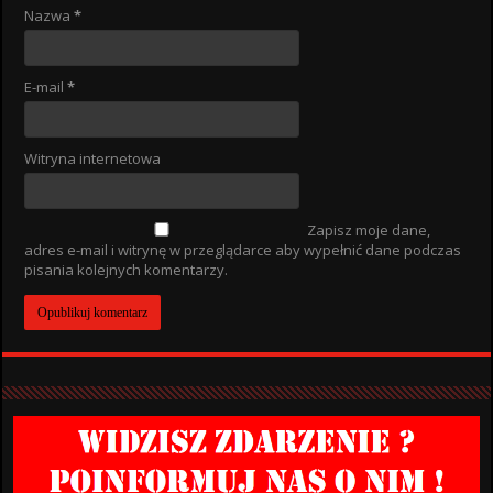
Nazwa
*
E-mail
*
Witryna internetowa
Zapisz moje dane,
adres e-mail i witrynę w przeglądarce aby wypełnić dane podczas
pisania kolejnych komentarzy.