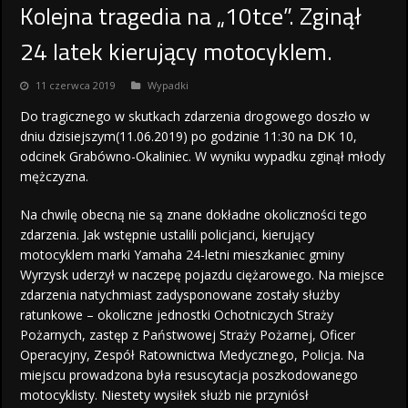
Kolejna tragedia na „10tce”. Zginął
24 latek kierujący motocyklem.
11 czerwca 2019
Wypadki
Do tragicznego w skutkach zdarzenia drogowego doszło w
dniu dzisiejszym(11.06.2019) po godzinie 11:30 na DK 10,
odcinek Grabówno-Okaliniec. W wyniku wypadku zginął młody
mężczyzna.
Na chwilę obecną nie są znane dokładne okoliczności tego
zdarzenia. Jak wstępnie ustalili policjanci, kierujący
motocyklem marki Yamaha 24-letni mieszkaniec gminy
Wyrzysk uderzył w naczepę pojazdu ciężarowego. Na miejsce
zdarzenia natychmiast zadysponowane zostały służby
ratunkowe – okoliczne jednostki Ochotniczych Straży
Pożarnych, zastęp z Państwowej Straży Pożarnej, Oficer
Operacyjny, Zespół Ratownictwa Medycznego, Policja. Na
miejscu prowadzona była resuscytacja poszkodowanego
motocyklisty. Niestety wysiłek służb nie przyniósł