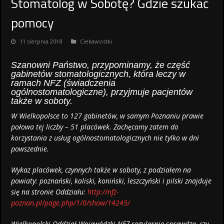
Stomatolog w Sobotę? Gdzie szukać
pomocy
11 sierpnia 2018
Ciekawostki
Szanowni Państwo, przypominamy, że część
gabinetów stomatologicznych, która leczy w
ramach NFZ (świadczenia
ogólnostomatologiczne), przyjmuje pacjentów
także w soboty.
W Wielkopolsce to 127 gabinetów, w samym Poznaniu prawie
połowa tej liczby – 51 placówek. Zachęcamy zatem do
korzystania z usług ogólnostomatologicznych nie tylko w dni
powszednie.
Wykaz placówek, czynnych także w soboty, z podziałem na
powiaty: poznański, kaliski, koniński, leszczyński i pilski znajduje
się na stronie Oddziału:
http://nfz-
poznan.pl/page.php/1/0/show/14245/
Wielkopolski Oddział Wojewódzki NFZ regularnie sprawdza, czy