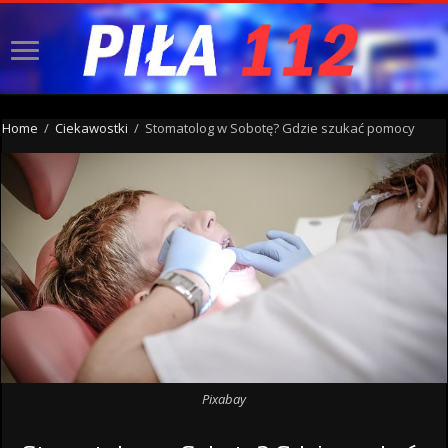
Home
/
Ciekawostki
/
Stomatolog w Sobotę? Gdzie szukać pomocy
Pixabay