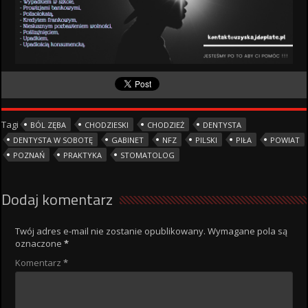
Tagi
BÓL ZĘBA
CHODZIESKI
CHODZIEŻ
DENTYSTA
DENTYSTA W SOBOTĘ
GABINET
NFZ
PILSKI
PIŁA
POWIAT
POZNAŃ
PRAKTYKA
STOMATOLOG
Dodaj komentarz
Twój adres e-mail nie zostanie opublikowany.
Wymagane pola są
oznaczone
*
Komentarz
*