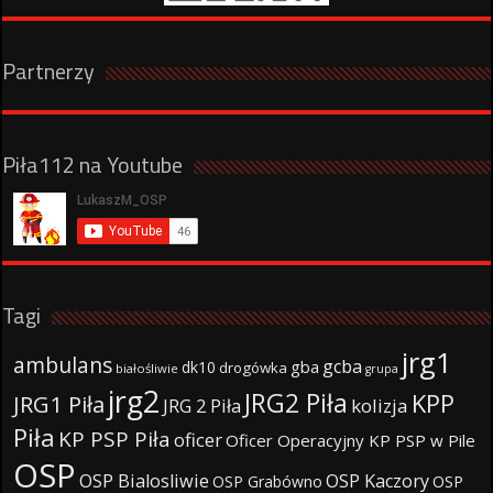
Partnerzy
Piła112 na Youtube
Tagi
jrg1
ambulans
gcba
gba
dk10
drogówka
białośliwie
grupa
jrg2
JRG2 Piła
KPP
JRG1 Piła
JRG 2 Piła
kolizja
Piła
KP PSP Piła
oficer
Oficer Operacyjny KP PSP w Pile
OSP
OSP Bialosliwie
OSP Kaczory
OSP Grabówno
OSP