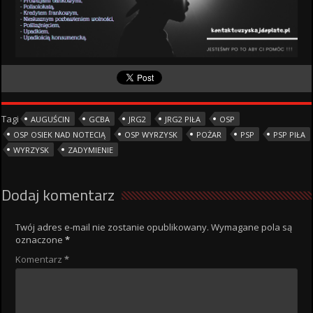
Tagi
AUGUŚCIN
GCBA
JRG2
JRG2 PIŁA
OSP
OSP OSIEK NAD NOTECIĄ
OSP WYRZYSK
POŻAR
PSP
PSP PIŁA
WYRZYSK
ZADYMIENIE
Dodaj komentarz
Twój adres e-mail nie zostanie opublikowany.
Wymagane pola są
oznaczone
*
Komentarz
*