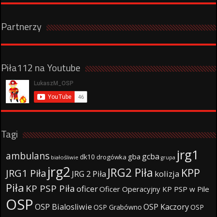
Partnerzy
Piła112 na Youtube
Tagi
jrg1
ambulans
gcba
gba
dk10
drogówka
białośliwie
grupa
jrg2
JRG2 Piła
KPP
JRG1 Piła
JRG 2 Piła
kolizja
Piła
KP PSP Piła
oficer
Oficer Operacyjny KP PSP w Pile
OSP
OSP Bialosliwie
OSP Kaczory
OSP Grabówno
OSP