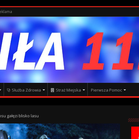
eklama
Służba Zdrowia
Straż Miejska
Pierwsza Pomoc
osu gałęzi blisko lasu