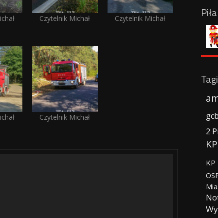
Pił
ichał
Czytelnik Michał
Czytelnik Michał
Tagi
am
gc
ichał
Czytelnik Michał
2 P
KP
KP 
OSP
Mia
No
Wy