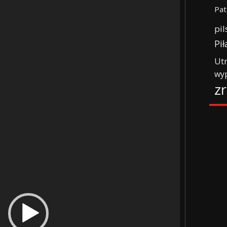
Pat
pil
Pił
Ut
wy
z