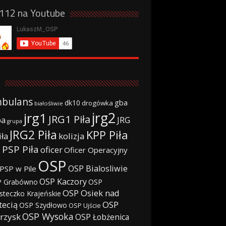
a112 na Youtube
bulans
gba
dk10
drogówka
białośliwie
jrg2
jrg1
JRG1 Piła
JRG
ba
grupa
JRG2 Piła
KPP Piła
iła
kolizja
 PSP Piła
oficer
Oficer Operacyjny
OSP
OSP Bialosliwie
PSP w Pile
OSP Kaczory
 Grabówno
OSP
OSP Osiek nad
steczko Krajeńskie
tecią
OSP
OSP Szydłowo
OSP Ujście
OSP Wysoka
rzysk
OSP Łobżenica