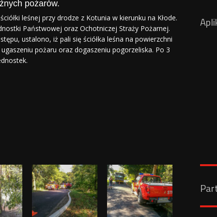
oźnych pożarów.
ciółki leśnej przy drodze z Kotunia w kierunku na Kłode.
Apli
nostki Państwowej oraz Ochotniczej Straży Pożarnej.
ępu, ustalono, iż pali się ściółka leśna na powierzchni
a ugaszeniu pożaru oraz dogaszeniu pogorzeliska. Po 3
ednostek.
Par