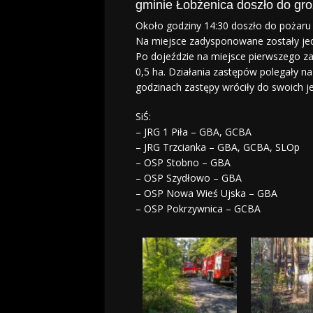
gminie Łobżenica doszło do gr
Około godziny 14:30 doszło do pożaru ś
Na miejsce zadysponowane zostały jed
Po dojeździe na miejsce pierwszego zast
0,5 ha. Działania zastępów polegały n
godzinach zastępy wróciły do swoich j
SiŚ:
– JRG 1 Piła – GBA, GCBA
– JRG Trzcianka – GBA, GCBA, SLOp
– OSP Stobno – GBA
– OSP Szydłowo – GBA
– OSP Nowa Wieś Ujska – GBA
– OSP Pokrzywnica – GCBA