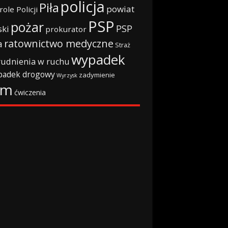
policja
Piła
powiat
role Policji
PSP
pożar
PSP
ski
prokurator
ratownictwo medyczne
a
Straż
wypadek
rudnienia w ruchu
padek drogowy
zadymienie
Wyrzysk
rm
ćwiczenia