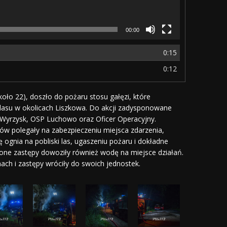
00:00
0:15
0:12
ło 22), doszło do pożaru stosu gałęzi, które
d lasu w okolicach Liszkowa. Do akcji zadysponowane
 Wyrzysk, OSP Luchowo oraz Oficer Operacyjny.
pów polegały na zabezpieczeniu miejsca zdarzenia,
 ognia na pobliski las, ugaszeniu pożaru i dokładne
one zastępy dowoziły również wodę na miejsce działań.
ach i zastępy wróciły do swoich jednostek.