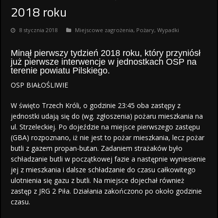
2018 roku
8 stycznia 2018
Miejscowe zagrożenia
,
Pożary
,
Wypadki
Minął pierwszy tydzień 2018 roku, który przyniósł
już pierwsze interwencje w jednostkach OSP na
terenie powiatu Pilskiego.
OSP BIAŁOŚLIWIE
W święto Trzech Króli, o godzinie 23:45 oba zastępy z
jednostki udają się do (wg. zgłoszenia) pożaru mieszkania na
ul. Strzeleckiej. Po dojeździe na miejsce pierwszego zastępu
(GBA) rozpoznano, iż nie jest to pożar mieszkania, lecz pożar
butli z gazem propan-butan. Zadaniem strażaków było
schładzanie butli w początkowej fazie a następnie wyniesienie
jej z mieszkania i dalsze schładzanie do czasu całkowitego
ulotnienia
się gazu z butli. Na miejsce dojechał również
zastęp z JRG 2 Piła. Działania zakończono po około godzinie
czasu.