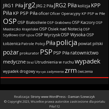
jrg2
JRG2 Piła
KPP
JRG1 Piła
JRG 2 Piła
kolizja
Piła
KP PSP Piła
oficer
Oficer Operacyjny KP PSP w Pile
OSP
OSP Bialosliwie
OSP Kaczory
OSP Grabówno
OSP
OSP Osiek nad Notecią
Miasteczko Krajeńskie
OSP
OSP Wysoka
OSP Wyrzysk
OSP
Szydłowo
OSP Ujście
policja
Piła
powiat pilski
Łobżenica
Patrole Policji
PSP
pożar
ratownictwo
PSP Piła
prokurator
wypadek
medyczne
Utrudnienia w ruchu
Straż
zrm
wypadek drogowy
ćwiczenia
zadymienie
Wyrzysk
Realizacja:
Strony www WordPress - Damian Szewczyk
© Copyright 2023, Wszelkie prawa autorskie zastrzeżone dla portalu
Piła112