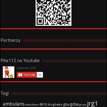
Partnerzy
Piła112 na Youtube
Tagi
jrg1
ambulans
gcba
gba
dk10
drogówka
białośliwie
grupa