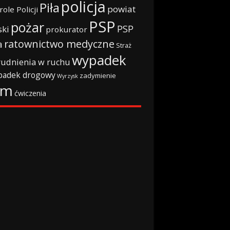
policja
Piła
powiat
role Policji
PSP
pożar
PSP
ski
prokurator
ratownictwo medyczne
a
Straż
wypadek
rudnienia w ruchu
padek drogowy
zadymienie
Wyrzysk
rm
ćwiczenia