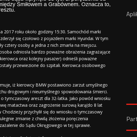
między Śmiłowem a Grabównem. Oznacza to,
resztu.
Apli
ia 2017 roku około godziny 15:30. Samochód marki
erzył się czołowo z pojazdem marki Hyundai. W tym
 cztery osoby a jedna z nich zmarła na miejscu.
osoba odniosła bardzo poważne obrażenia zagrażające
(kierowca oraz kolejny pasażer) odnieśli poważne
zostały przewiezione do szpitali. Kierowca osobowego
rmuje, iż kierowcy BMW postawiono zarzut umyślnego
uchu drogowym i nieumyślnego spowodowania śmierci.
 o tymczasowy areszt dla 32-latka. Jako powód wniosku
wę matactwa oraz zagrożenie surową karą(do 8 lat
 Chodzieży przychylił się do wniosku o tymczasowy
Par
 ulegnie zmianie z chwilą złożenia poręczenia
ażalenie do Sądu Okręgowego w tej sprawie.