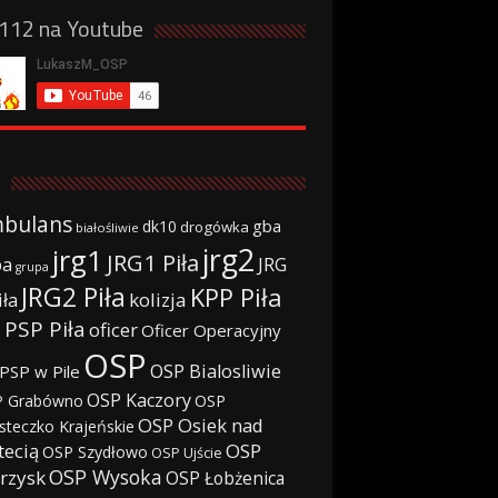
a112 na Youtube
bulans
gba
dk10
drogówka
białośliwie
jrg2
jrg1
JRG1 Piła
JRG
ba
grupa
JRG2 Piła
KPP Piła
iła
kolizja
 PSP Piła
oficer
Oficer Operacyjny
OSP
OSP Bialosliwie
PSP w Pile
OSP Kaczory
 Grabówno
OSP
OSP Osiek nad
steczko Krajeńskie
tecią
OSP
OSP Szydłowo
OSP Ujście
OSP Wysoka
rzysk
OSP Łobżenica