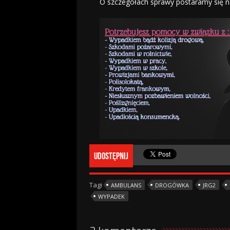
O szczegółach sprawy postaramy się 
Udostępnij
Tagi
AMBULANS
DROGÓWKA
JRG2
WYPADEK