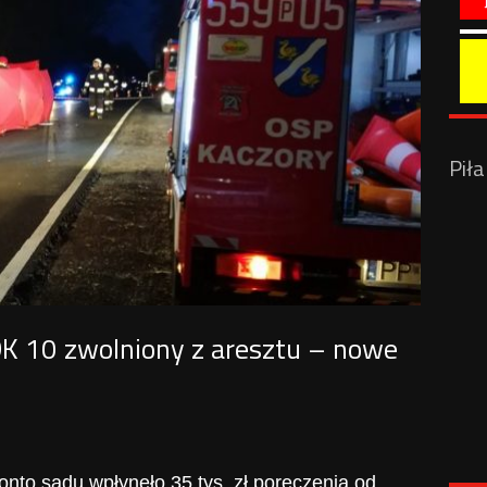
Pił
K 10 zwolniony z aresztu – nowe
onto sądu wpłynęło 35 tys. zł poręczenia od