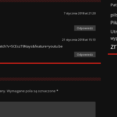
Pat
7 stycznia 2018 at 21:20
pil
Pił
Odpowiedz
Ut
wy
21 stycznia 2018 at 15:13
z
atch?v=5CEszT9Nays&feature=youtu.be
Odpowiedz
any.
Wymagane pola są oznaczone
*