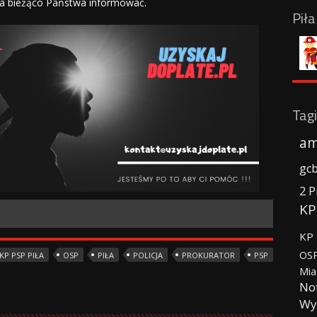
na bieżąco Państwa informować.
Pił
Tagi
am
gc
2 P
KP
KP 
OSP
KP PSP PIŁA
OSP
PIŁA
POLICJA
PROKURATOR
PSP
Mia
No
Wy