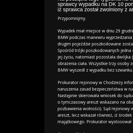
sprawcy wypadku na DK 10 po
iż sprawca został zwolniony z a
Przypomnijmy.
Wypadek miał miejsce w dniu 29 grudn
BMW podczas manewru wyprzedzania zd
drugim pojeździe poszkodowane zostały
Spośród trójki poszkodowanych jedna 
jej życiu, natomiast pozostała dwójka 
obrażenia ciała. Wszystkie trzy osoby 
BMW wyszedł z wypadku bez szwanku.
Prokurator rejonowy w Chodzieży info
naruszenia zasad bezpieczeństwa w r
Następnie skierowała wniosek do sądu
o tymczasowy areszt wskazano na oba
pozbawienia wolności). Sąd rejonowy w
areszt, lecz wskazał również, iż środek
majątkowego. Prokurator wystosował z