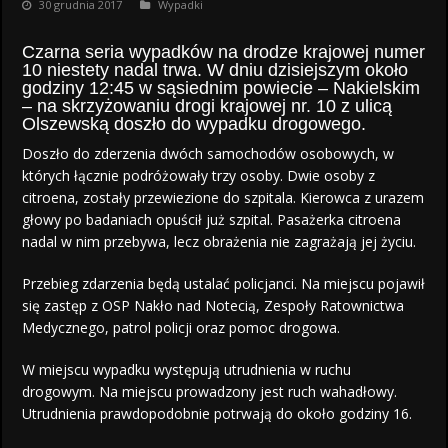
30 grudnia 2017
Wypadki
Czarna seria wypadków na drodze krajowej numer
10 niestety nadal trwa. W dniu dzisiejszym około
godziny 12:45 w sąsiednim powiecie – Nakielskim
– na skrzyżowaniu drogi krajowej nr. 10 z ulicą
Olszewską doszło do wypadku drogowego.
Doszło do zderzenia dwóch samochodów osobowych, w
których łącznie podróżowały trzy osoby. Dwie osoby z
citroena, zostały przewiezione do szpitala. Kierowca z urazem
głowy po badaniach opuścił już szpital. Pasażerka citroena
nadal w nim przebywa, lecz obrażenia nie zagrażają jej życiu.
Przebieg zdarzenia będą ustalać policjanci. Na miejscu pojawił
się zastęp z OSP Nakło nad Notecią, Zespoły Ratownictwa
Medycznego, patrol policji oraz pomoc drogowa.
W miejscu wypadku występują utrudnienia w ruchu
drogowym. Na miejscu prowadzony jest ruch wahadłowy.
Utrudnienia prawdopodobnie potrwają do około godziny 16.