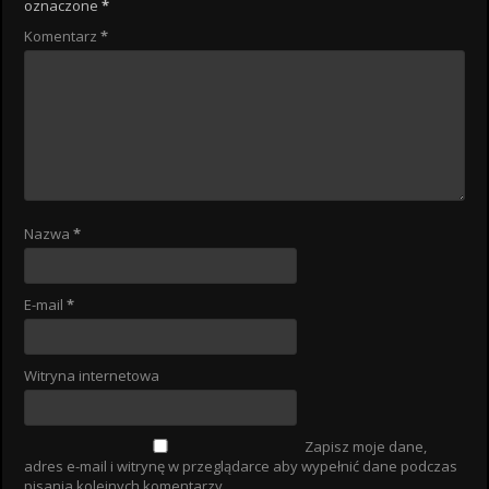
oznaczone
*
Komentarz
*
Nazwa
*
E-mail
*
Witryna internetowa
Zapisz moje dane,
adres e-mail i witrynę w przeglądarce aby wypełnić dane podczas
pisania kolejnych komentarzy.