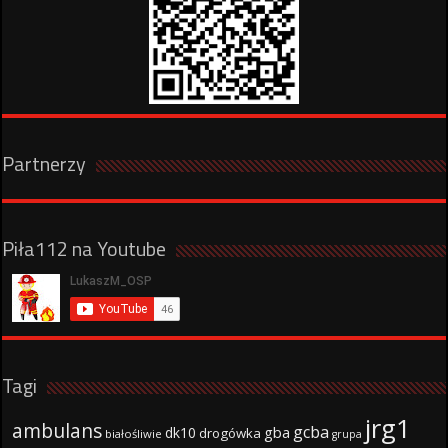
Partnerzy
Piła112 na Youtube
Tagi
jrg1
ambulans
gcba
gba
dk10
drogówka
białośliwie
grupa