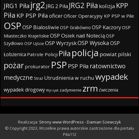
jrg2
JRG2 Piła
KPP
JRG1 Piła
JRG 2 Piła
kolizja
Piła
KP PSP Piła
oficer
Oficer Operacyjny KP PSP w Pile
OSP
OSP Bialosliwie
OSP Kaczory
OSP Grabówno
OSP
OSP Osiek nad Notecią
Miasteczko Krajeńskie
OSP
OSP Wysoka
OSP Wyrzysk
OSP
Szydłowo
OSP Ujście
policja
Piła
powiat pilski
Łobżenica
Patrole Policji
PSP
pożar
ratownictwo
PSP Piła
prokurator
wypadek
medyczne
Utrudnienia w ruchu
Straż
zrm
wypadek drogowy
ćwiczenia
zadymienie
Wyrzysk
Realizacja:
Strony www WordPress - Damian Szewczyk
© Copyright 2023, Wszelkie prawa autorskie zastrzeżone dla portalu
Piła112