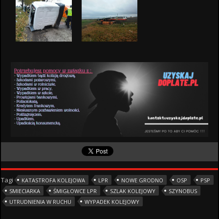
Tagi
KATASTROFA KOLEJOWA
LPR
NOWE GRODNO
OSP
PSP
SMIECIARKA
ŚMIGŁOWCE LPR
SZLAK KOLEJOWY
SZYNOBUS
UTRUDNIENIA W RUCHU
WYPADEK KOLEJOWY