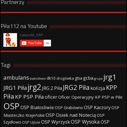
Partnerzy
Piła112 na Youtube
Tagi
jrg1
ambulans
gcba
gba
dk10
drogówka
białośliwie
grupa
jrg2
JRG2 Piła
KPP
JRG1 Piła
JRG 2 Piła
kolizja
Piła
KP PSP Piła
oficer
Oficer Operacyjny KP PSP w Pile
OSP
OSP Bialosliwie
OSP Kaczory
OSP Grabówno
OSP
OSP Osiek nad Notecią
Miasteczko Krajeńskie
OSP
OSP Wysoka
OSP Wyrzysk
OSP
Szydłowo
OSP Ujście