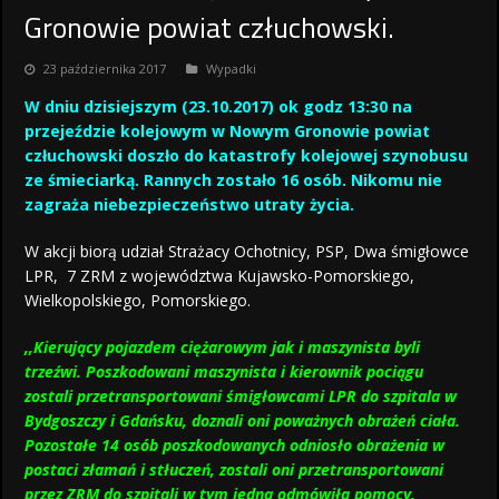
Gronowie powiat człuchowski.
23 października 2017
Wypadki
W dniu dzisiejszym (23.10.2017) ok godz 13:30 na
przejeździe kolejowym w Nowym Gronowie powiat
człuchowski doszło do katastrofy kolejowej szynobusu
ze śmieciarką. Rannych zostało 16 osób. Nikomu nie
zagraża niebezpieczeństwo utraty życia.
W akcji biorą udział Strażacy Ochotnicy, PSP, Dwa śmigłowce
LPR, 7 ZRM z województwa Kujawsko-Pomorskiego,
Wielkopolskiego, Pomorskiego.
,,Kierujący pojazdem ciężarowym jak i maszynista byli
trzeźwi. Poszkodowani maszynista i kierownik pociągu
zostali przetransportowani śmigłowcami LPR do szpitala w
Bydgoszczy i Gdańsku, doznali oni poważnych obrażeń ciała.
Pozostałe 14 osób poszkodowanych odniosło obrażenia w
postaci złamań i stłuczeń, zostali oni przetransportowani
przez ZRM do szpitali w tym jedna odmówiła pomocy.