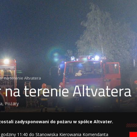
r na terenie Altvatera
 na terenie Altvatera
ia
,
Pożary
zostali zadysponowani do pożaru w spółce Altvater.
o godziny 11:40 do Stanowiska Kierowania Komendanta