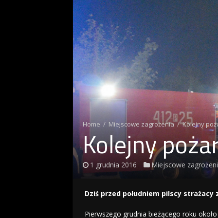
Home
/
Miejscowe zagrożenia
/
Kolejny poża
Kolejny pożar
1 grudnia 2016
Miejscowe zagrożen
Dziś przed południem pilscy strażacy 
Pierwszego grudnia bieżącego roku okoł