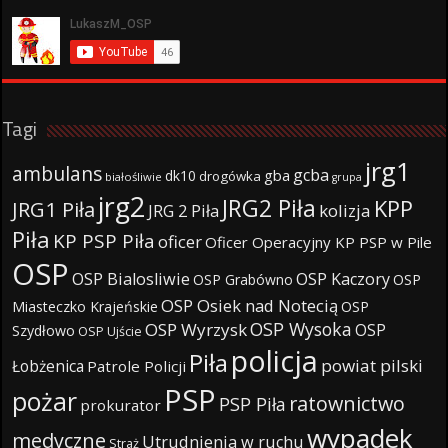
Tagi
jrg1
ambulans
gcba
gba
dk10
drogówka
białośliwie
grupa
jrg2
JRG2 Piła
KPP
JRG1 Piła
JRG 2 Piła
kolizja
Piła
KP PSP Piła
oficer
Oficer Operacyjny KP PSP w Pile
OSP
OSP Bialosliwie
OSP Kaczory
OSP Grabówno
OSP
OSP Osiek nad Notecią
Miasteczko Krajeńskie
OSP
OSP Wysoka
OSP Wyrzysk
OSP
Szydłowo
OSP Ujście
policja
Piła
powiat pilski
Łobżenica
Patrole Policji
PSP
pożar
ratownictwo
PSP Piła
prokurator
wypadek
medyczne
Utrudnienia w ruchu
Straż