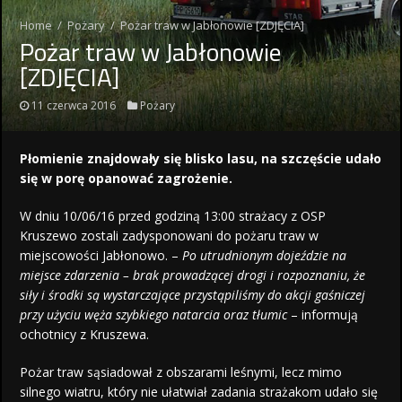
Home
/
Pożary
/
Pożar traw w Jabłonowie [ZDJĘCIA]
Pożar traw w Jabłonowie
[ZDJĘCIA]
11 czerwca 2016
Pożary
Płomienie znajdowały się blisko lasu, na szczęście udało
się w porę opanować zagrożenie.
W dniu 10/06/16 przed godziną 13:00 strażacy z OSP
Kruszewo zostali zadysponowani do pożaru traw w
miejscowości Jabłonowo. –
Po utrudnionym dojeździe na
miejsce zdarzenia – brak prowadzącej drogi i rozpoznaniu, że
siły i środki są wystarczające przystąpiliśmy do akcji gaśniczej
przy użyciu węża szybkiego natarcia oraz tłumic
– informują
ochotnicy z Kruszewa.
Pożar traw sąsiadował z obszarami leśnymi, lecz mimo
silnego wiatru, który nie ułatwiał zadania strażakom udało się