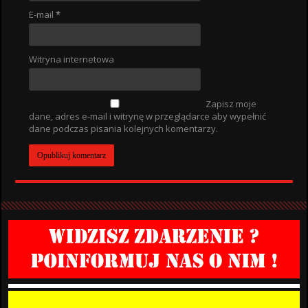
E-mail
*
Witryna internetowa
Zapisz moje
dane, adres e-mail i witrynę w przeglądarce aby wypełnić
dane podczas pisania kolejnych komentarzy.