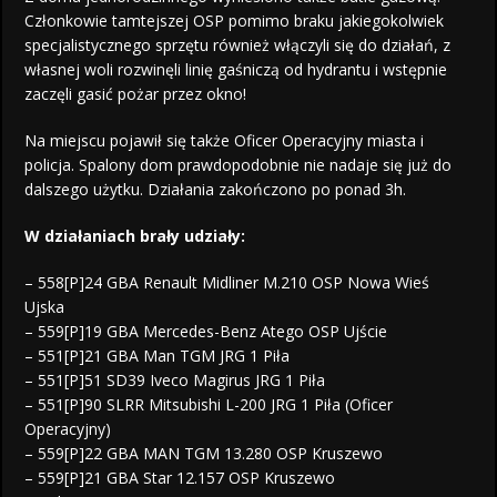
Członkowie tamtejszej OSP pomimo braku jakiegokolwiek
specjalistycznego sprzętu również włączyli się do działań, z
własnej woli rozwinęli linię gaśniczą od hydrantu i wstępnie
zaczęli gasić pożar przez okno!
Na miejscu pojawił się także Oficer Operacyjny miasta i
policja. Spalony dom prawdopodobnie nie nadaje się już do
dalszego użytku. Działania zakończono po ponad 3h.
W działaniach brały udziały:
– 558[P]24 GBA Renault Midliner M.210 OSP Nowa Wieś
Ujska
– 559[P]19 GBA Mercedes-Benz Atego OSP Ujście
– 551[P]21 GBA Man TGM JRG 1 Piła
– 551[P]51 SD39 Iveco Magirus JRG 1 Piła
– 551[P]90 SLRR Mitsubishi L-200 JRG 1 Piła (Oficer
Operacyjny)
– 559[P]22 GBA MAN TGM 13.280 OSP Kruszewo
– 559[P]21 GBA Star 12.157 OSP Kruszewo