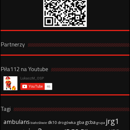
Partnerzy
Piła112 na Youtube
Tagi
jrg1
ambulans
gcba
gba
dk10
drogówka
białośliwie
grupa