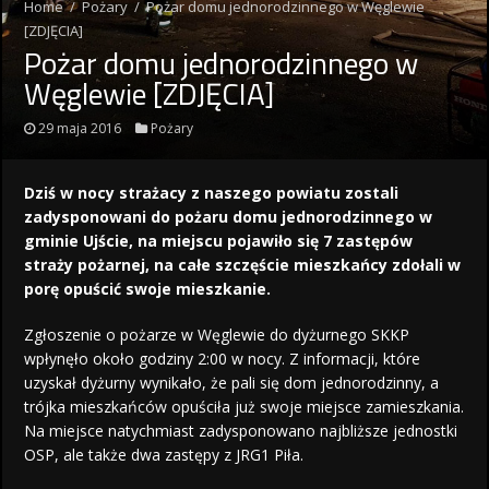
Home
/
Pożary
/
Pożar domu jednorodzinnego w Węglewie
[ZDJĘCIA]
Pożar domu jednorodzinnego w
Węglewie [ZDJĘCIA]
29 maja 2016
Pożary
Dziś w nocy strażacy z naszego powiatu zostali
zadysponowani do pożaru domu jednorodzinnego w
gminie Ujście, na miejscu pojawiło się 7 zastępów
straży pożarnej, na całe szczęście mieszkańcy zdołali w
porę opuścić swoje mieszkanie.
Zgłoszenie o pożarze w Węglewie do dyżurnego SKKP
wpłynęło około godziny 2:00 w nocy. Z informacji, które
uzyskał dyżurny wynikało, że pali się dom jednorodzinny, a
trójka mieszkańców opuściła już swoje miejsce zamieszkania.
Na miejsce natychmiast zadysponowano najbliższe jednostki
OSP, ale także dwa zastępy z JRG1 Piła.