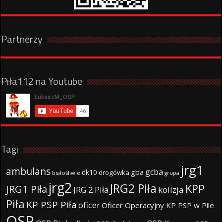
Partnerzy
Piła112 na Youtube
Tagi
jrg1
ambulans
gcba
gba
dk10
drogówka
białośliwie
grupa
jrg2
JRG2 Piła
KPP
JRG1 Piła
JRG 2 Piła
kolizja
Piła
KP PSP Piła
oficer
Oficer Operacyjny KP PSP w Pile
OSP