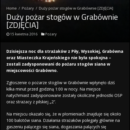
Home
/
Pożary
/
Duży pożar stogów w Grabównie [ZDJĘCIA]
Duży pożar stogów w Grabównie
[ZDJĘCIA]
15 kwietnia 2016
Pożary
Dzisiejsza noc dla strażaków z Piły, Wysokiej, Grabówna
oraz Miasteczka Krajeńskiego nie była spokojna –
zostali zadysponowani do pożaru stogów siana w
miejscowości Grabówno.
Zgłoszenie o pożarze stogów w Grabównie wpłynęło dziś
kilka minut przed godziną 1:00 w nocy. Na miejsce
natychmiast zadysponowane zostały okoliczne jednostki OSP
oraz strażacy z pilskiej „2”.
Na miejscu okazało się, że w płomieniach znajduje się około
100 balotów siana. Działania strażaków polegały głównie na
gaszeniu palącego się siana, dogaszania palących się