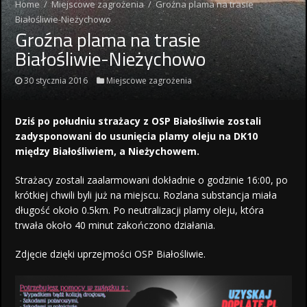
Home
/
Miejscowe zagrożenia
/
Groźna plama na trasie
Białośliwie-Nieżychowo
Groźna plama na trasie
Białośliwie-Nieżychowo
30 stycznia 2016
Miejscowe zagrożenia
Dziś po południu strażacy z OSP Białośliwie zostali
zadysponowani do usunięcia plamy oleju na DK10
między Białośliwiem, a Nieżychowem.
Strażacy zostali zaalarmowani dokładnie o godzinie 16:00, po
krótkiej chwili byli już na miejscu. Rozlana substancja miała
długość około 0.5km. Po neutralizacji plamy oleju, która
trwała około 40 minut zakończono działania.
Zdjęcie dzięki uprzejmości OSP Białośliwie.