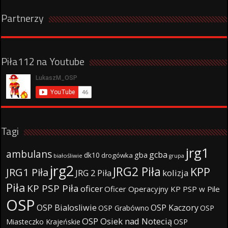
Partnerzy
Piła112 na Youtube
Tagi
jrg1
ambulans
gcba
gba
dk10
drogówka
białośliwie
grupa
jrg2
JRG2 Piła
KPP
JRG1 Piła
JRG 2 Piła
kolizja
Piła
KP PSP Piła
oficer
Oficer Operacyjny KP PSP w Pile
OSP
OSP Bialosliwie
OSP Kaczory
OSP Grabówno
OSP
OSP Osiek nad Notecią
Miasteczko Krajeńskie
OSP