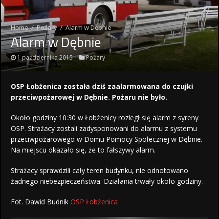
Home
/
Pożary
/
Alarm w Dębnie
Alarm w Dębnie
1 października 2015
Pożary
OSP Łobżenica została dziś zaalarmowana do czujki
przeciwpożarowej w Dębnie. Pożaru nie było.
Około godziny 10:30 w Łobżenicy rozległ się alarm z syreny
OSP. Strażacy zostali zadysponowani do alarmu z systemu
przeciwpożarowego w Domu Pomocy Społecznej w Dębnie.
Na miejscu okazało się, że to fałszywy alarm.
Strażacy sprawdzili cały teren budynku, nie odnotowano
żadnego niebezpieczeństwa. Działania trwały około godziny.
Fot. Dawid Budnik
OSP Łobżenica