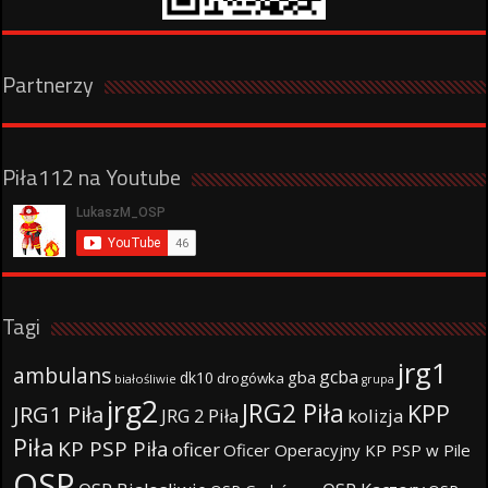
Partnerzy
Piła112 na Youtube
Tagi
jrg1
ambulans
gcba
gba
dk10
drogówka
białośliwie
grupa
jrg2
JRG2 Piła
KPP
JRG1 Piła
JRG 2 Piła
kolizja
Piła
KP PSP Piła
oficer
Oficer Operacyjny KP PSP w Pile
OSP