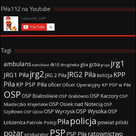
Piła112 na Youtube
Tagi
jrg1
ambulans
gcba
gba
dk10
drogówka
białośliwie
grupa
jrg2
JRG2 Piła
KPP
JRG1 Piła
JRG 2 Piła
kolizja
Piła
KP PSP Piła
oficer
Oficer Operacyjny KP PSP w Pile
OSP
OSP Bialosliwie
OSP Kaczory
OSP Grabówno
OSP
OSP Osiek nad Notecią
Miasteczko Krajeńskie
OSP
OSP Wysoka
OSP Wyrzysk
OSP
Szydłowo
OSP Ujście
policja
Piła
powiat pilski
Łobżenica
Patrole Policji
PSP
pożar
ratownictwo
PSP Piła
prokurator