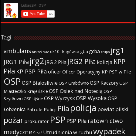
Tagi
jrg1
ambulans
gcba
gba
dk10
drogówka
białośliwie
grupa
jrg2
JRG2 Piła
KPP
JRG1 Piła
JRG 2 Piła
kolizja
Piła
KP PSP Piła
oficer
Oficer Operacyjny KP PSP w Pile
OSP
OSP Bialosliwie
OSP Kaczory
OSP Grabówno
OSP
OSP Osiek nad Notecią
Miasteczko Krajeńskie
OSP
OSP Wysoka
OSP Wyrzysk
OSP
Szydłowo
OSP Ujście
policja
Piła
powiat pilski
Łobżenica
Patrole Policji
PSP
pożar
ratownictwo
PSP Piła
prokurator
wypadek
medyczne
Utrudnienia w ruchu
Straż