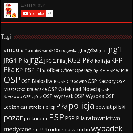
Tagi
jrg1
ambulans
gcba
gba
dk10
drogówka
białośliwie
grupa
jrg2
JRG2 Piła
KPP
JRG1 Piła
JRG 2 Piła
kolizja
Piła
KP PSP Piła
oficer
Oficer Operacyjny KP PSP w Pile
OSP
OSP Bialosliwie
OSP Kaczory
OSP Grabówno
OSP
OSP Osiek nad Notecią
Miasteczko Krajeńskie
OSP
OSP Wysoka
OSP Wyrzysk
OSP
Szydłowo
OSP Ujście
policja
Piła
powiat pilski
Łobżenica
Patrole Policji
PSP
pożar
ratownictwo
PSP Piła
prokurator
wypadek
medyczne
Utrudnienia w ruchu
Straż