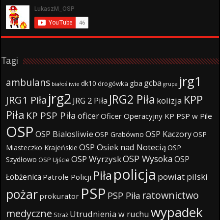
Tagi
jrg1
ambulans
gcba
gba
dk10
drogówka
białośliwie
grupa
jrg2
JRG2 Piła
KPP
JRG1 Piła
JRG 2 Piła
kolizja
Piła
KP PSP Piła
oficer
Oficer Operacyjny KP PSP w Pile
OSP
OSP Bialosliwie
OSP Kaczory
OSP Grabówno
OSP
OSP Osiek nad Notecią
Miasteczko Krajeńskie
OSP
OSP Wysoka
OSP Wyrzysk
OSP
Szydłowo
OSP Ujście
policja
Piła
powiat pilski
Łobżenica
Patrole Policji
PSP
pożar
ratownictwo
PSP Piła
prokurator
wypadek
medyczne
Utrudnienia w ruchu
Straż