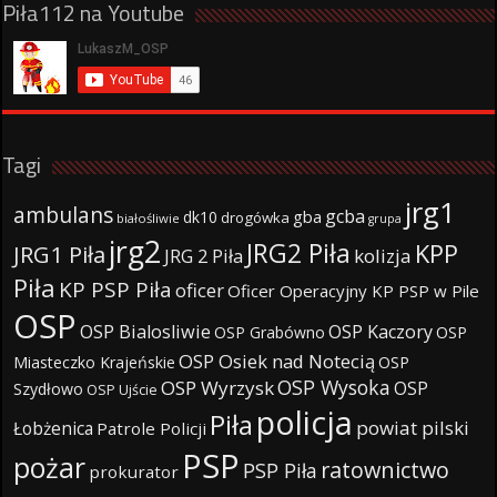
Piła112 na Youtube
Tagi
jrg1
ambulans
gcba
gba
dk10
drogówka
białośliwie
grupa
jrg2
JRG2 Piła
KPP
JRG1 Piła
JRG 2 Piła
kolizja
Piła
KP PSP Piła
oficer
Oficer Operacyjny KP PSP w Pile
OSP
OSP Bialosliwie
OSP Kaczory
OSP Grabówno
OSP
OSP Osiek nad Notecią
Miasteczko Krajeńskie
OSP
OSP Wysoka
OSP Wyrzysk
OSP
Szydłowo
OSP Ujście
policja
Piła
powiat pilski
Łobżenica
Patrole Policji
PSP
pożar
ratownictwo
PSP Piła
prokurator