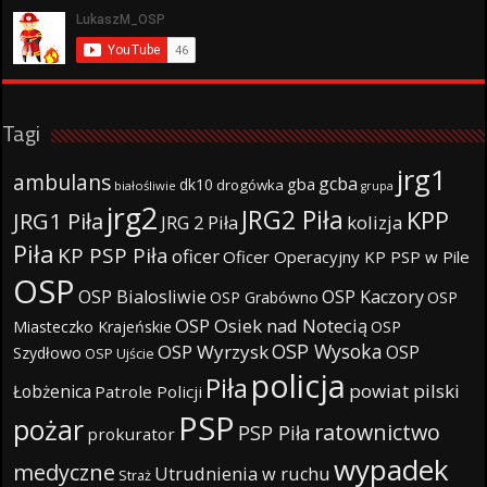
Tagi
jrg1
ambulans
gcba
gba
dk10
drogówka
białośliwie
grupa
jrg2
JRG2 Piła
KPP
JRG1 Piła
JRG 2 Piła
kolizja
Piła
KP PSP Piła
oficer
Oficer Operacyjny KP PSP w Pile
OSP
OSP Bialosliwie
OSP Kaczory
OSP Grabówno
OSP
OSP Osiek nad Notecią
Miasteczko Krajeńskie
OSP
OSP Wysoka
OSP Wyrzysk
OSP
Szydłowo
OSP Ujście
policja
Piła
powiat pilski
Łobżenica
Patrole Policji
PSP
pożar
ratownictwo
PSP Piła
prokurator
wypadek
medyczne
Utrudnienia w ruchu
Straż