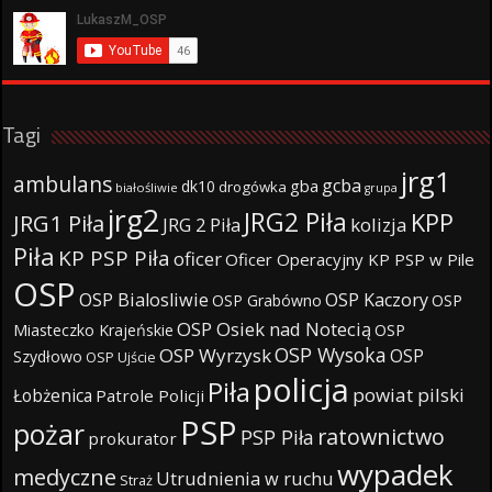
Tagi
jrg1
ambulans
gcba
gba
dk10
drogówka
białośliwie
grupa
jrg2
JRG2 Piła
KPP
JRG1 Piła
JRG 2 Piła
kolizja
Piła
KP PSP Piła
oficer
Oficer Operacyjny KP PSP w Pile
OSP
OSP Bialosliwie
OSP Kaczory
OSP Grabówno
OSP
OSP Osiek nad Notecią
Miasteczko Krajeńskie
OSP
OSP Wysoka
OSP Wyrzysk
OSP
Szydłowo
OSP Ujście
policja
Piła
powiat pilski
Łobżenica
Patrole Policji
PSP
pożar
ratownictwo
PSP Piła
prokurator
wypadek
medyczne
Utrudnienia w ruchu
Straż